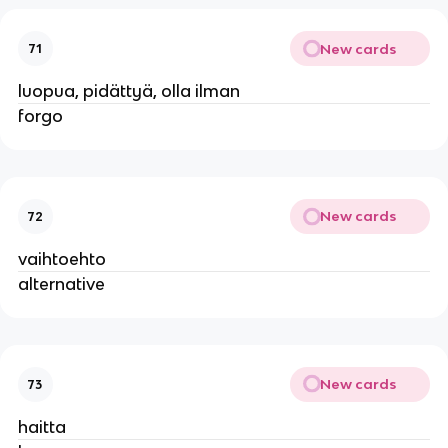
New cards
71
luopua, pidättyä, olla ilman
forgo
New cards
72
vaihtoehto
alternative
New cards
73
haitta