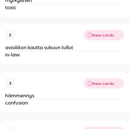
myrkyllinen
toxic
New cards
2
avioliiton kautta sukuun tullut
in-law
New cards
3
hämmennys
confusion