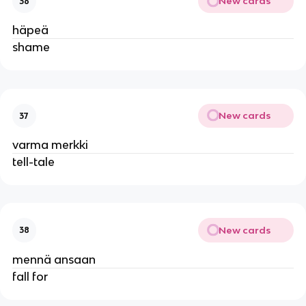
New cards
36
häpeä
shame
New cards
37
varma merkki
tell-tale
New cards
38
mennä ansaan
fall for