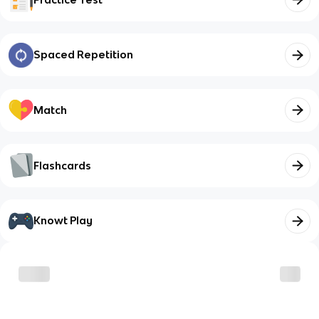
Spaced Repetition
Match
Flashcards
Knowt Play