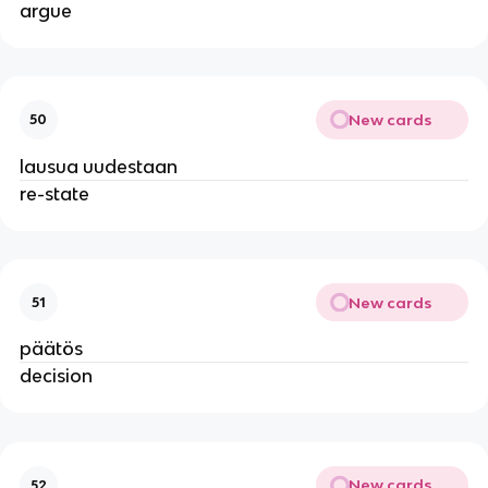
argue
New cards
50
lausua uudestaan
re-state
New cards
51
päätös
decision
New cards
52