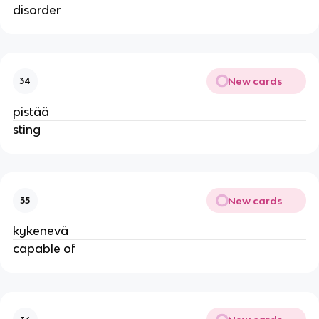
disorder
New cards
34
pistää
sting
New cards
35
kykenevä
capable of