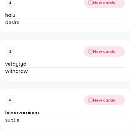
New cards
4
halu
desire
New cards
5
vetäytyä
withdraw
New cards
6
hienovarainen
subtle