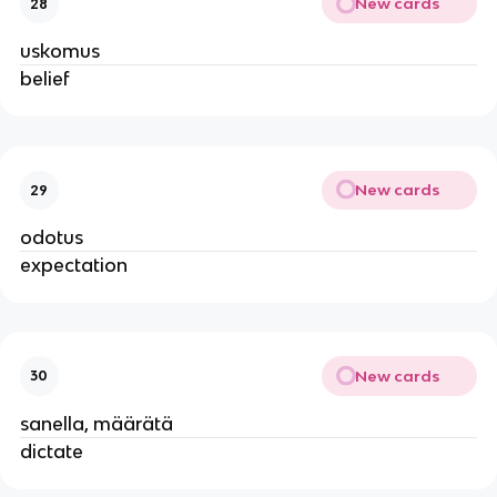
New cards
28
uskomus
belief
New cards
29
odotus
expectation
New cards
30
sanella, määrätä
dictate