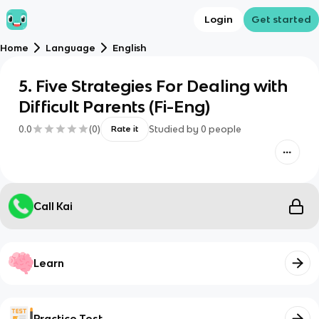
Login
Get started
Home
Language
English
5. Five Strategies For Dealing with
Difficult Parents (Fi-Eng)
0.0
(
0
)
Studied by
0
people
Rate it
Call Kai
Learn
Practice Test