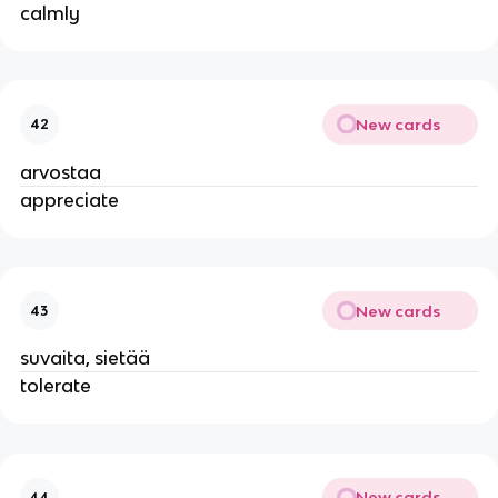
calmly
New cards
42
arvostaa
appreciate
New cards
43
suvaita, sietää
tolerate
New cards
44