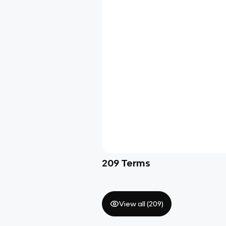
209
Terms
View all (
209
)