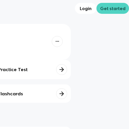
Login
Get started
Practice Test
Flashcards