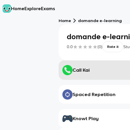
Home
Explore
Exams
Home
domande e-learning
domande e-learn
0.0
(
0
)
Stu
Rate it
Call Kai
Spaced Repetition
Knowt Play