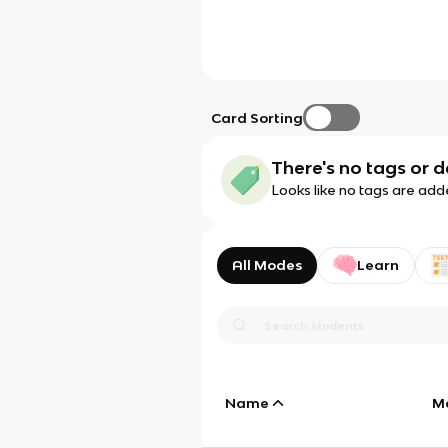
Card Sorting
There's no tags or d
Looks like no tags are add
All Modes
Learn
Name
M