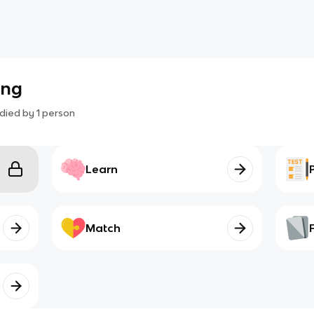
ing
died by
1
person
Learn
Match