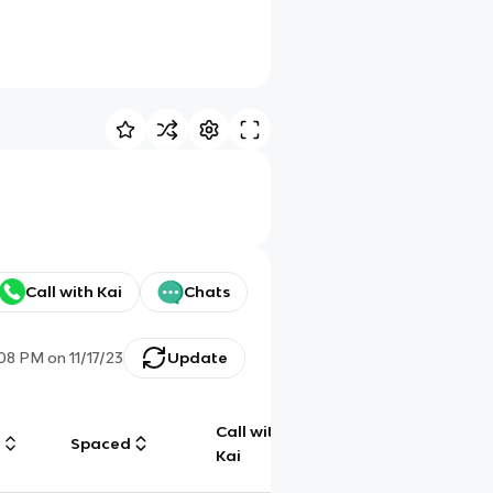
Call with Kai
Chats
:08 PM
on
11/17/23
Update
Call with
g
Spaced
Chat
Kai