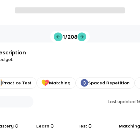
1/208
escription
ed yet.
Practice Test
Matching
Spaced Repetition
Last updated
1
astery
Learn
Test
Matchin