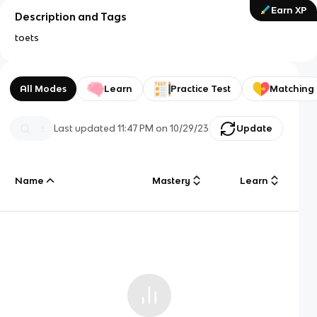
Earn XP
Description and Tags
toets
All Modes
Learn
Practice Test
Matching
Last updated
11:47 PM
on
10/29/23
Update
Name
Mastery
Learn