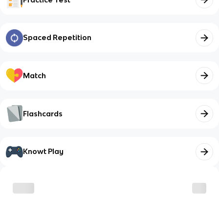
Spaced Repetition
Match
Flashcards
Knowt Play