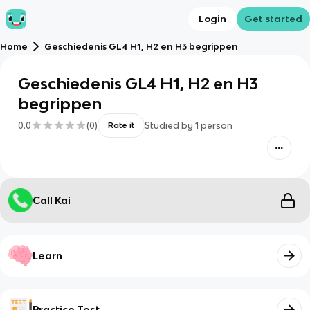
Login
Get started
Home
Geschiedenis GL4 H1, H2 en H3 begrippen
Geschiedenis GL4 H1, H2 en H3
begrippen
0.0
(
0
)
Studied by
1
person
Rate it
Call Kai
Learn
Practice Test