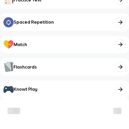
Spaced Repetition
Match
Flashcards
Knowt Play