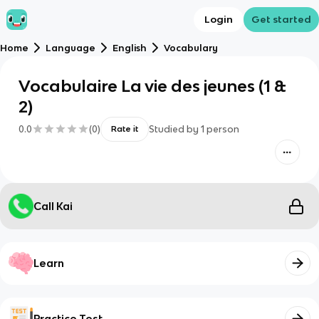
Login
Get started
Home
Language
English
Vocabulary
Vocabulaire La vie des jeunes (1 &
2)
0.0
(
0
)
Studied by
1
person
Rate it
Call Kai
Learn
Practice Test