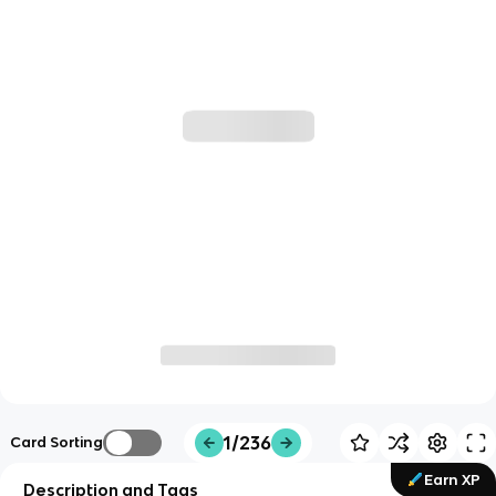
1/236
Card Sorting
Earn XP
Description and Tags