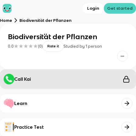
Login
Get started
Home
Biodiversit¨at der Pflanzen
Biodiversit¨at der Pflanzen
0.0
(
0
)
Studied by
1
person
Rate it
Call Kai
Learn
Practice Test