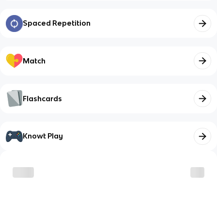
Spaced Repetition
Match
Flashcards
Knowt Play