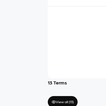
13
Terms
View all (
13
)