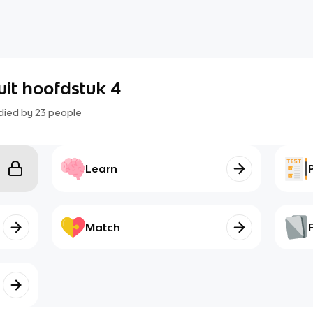
uit hoofdstuk 4
died by
23
people
Learn
Match