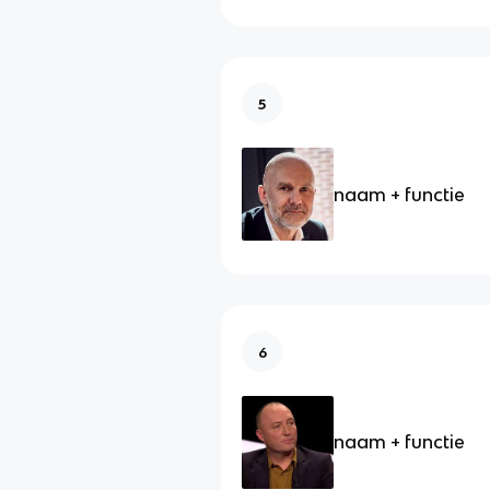
5
naam + functie
6
naam + functie