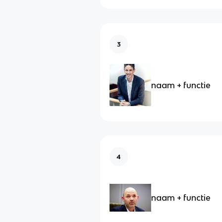
3
naam + functie
4
naam + functie