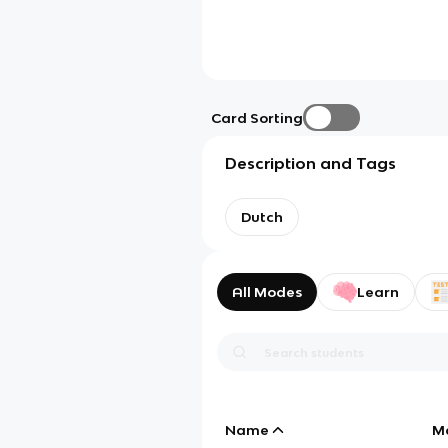
Card Sorting
Description and Tags
Dutch
All Modes
Learn
Name
M