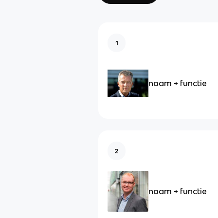
1
naam + functie
2
naam + functie