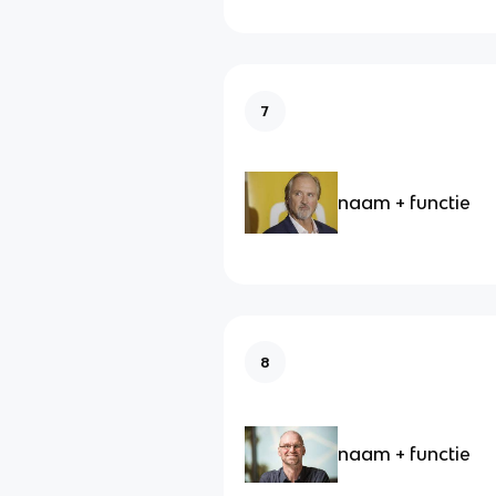
7
naam + functie
8
naam + functie