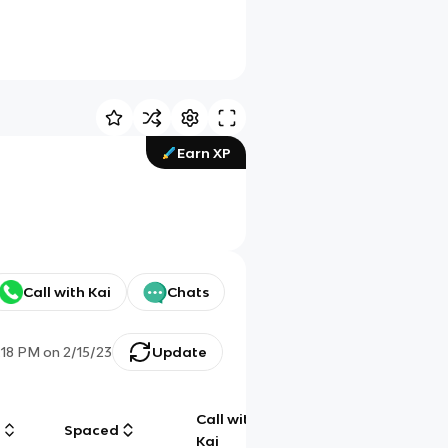
Earn XP
Call with Kai
Chats
:18 PM
on
2/15/23
Update
Call with
g
Spaced
Chat
Kai