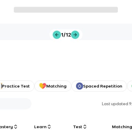
1/12
Practice Test
Matching
Spaced Repetition
Last updated
9
astery
Learn
Test
Matchin