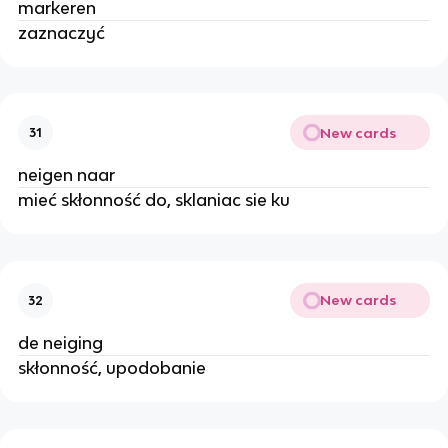
markeren
zaznaczyć
New cards
31
neigen naar
mieć skłonność do, sklaniac sie ku
New cards
32
de neiging
skłonność, upodobanie