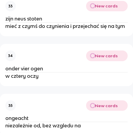
New cards
33
zijn neus stoten
mieć z czymś do czynienia i przejechać się na tym
New cards
34
onder vier ogen
w cztery oczy
New cards
35
ongeacht
niezależnie od, bez wzgledu na