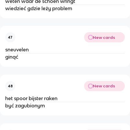
weten waar de schoen wringt
wiedzieć gdzie leży problem
New cards
47
sneuvelen
ginąć
New cards
48
het spoor bijster raken
być zagubionym