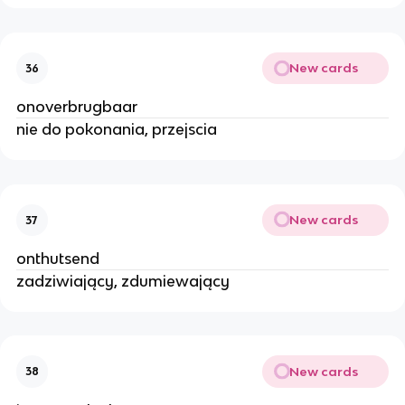
New cards
36
onoverbrugbaar
nie do pokonania, przejscia
New cards
37
onthutsend
zadziwiający, zdumiewający
New cards
38