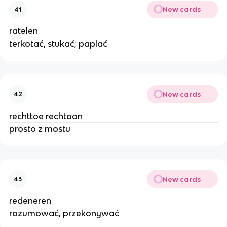
New cards
41
ratelen
terkotać, stukać; paplać
New cards
42
rechttoe rechtaan
prosto z mostu
New cards
43
redeneren
rozumować, przekonywać