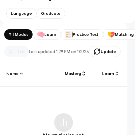
Language
Graduate
All Modes
Learn
Practice Test
Matching
Last updated
1:29 PM
on
1/2/23
Update
Name
Mastery
Learn