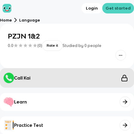
Login
Get started
Home
Language
PZJN 1&2
0.0
(
0
)
Studied by
0
people
Rate it
Call Kai
Learn
Practice Test