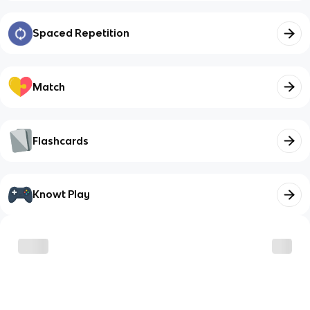
Spaced Repetition
Match
Flashcards
Knowt Play