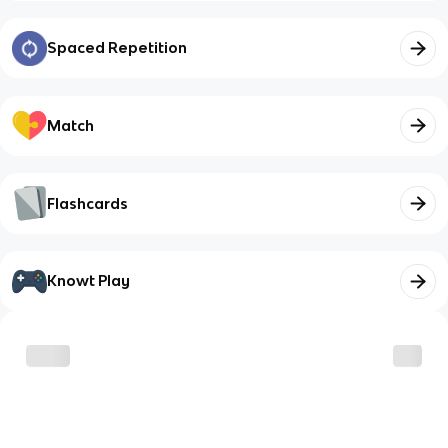
Spaced Repetition
Match
Flashcards
Knowt Play