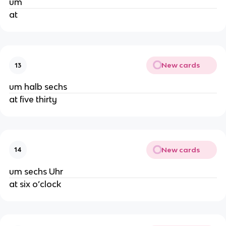
um
at
New cards
13
um halb sechs
at five thirty
New cards
14
um sechs Uhr
at six o’clock