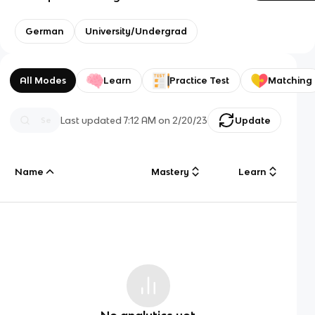
German
University/Undergrad
All Modes
Learn
Practice Test
Matching
Last updated
7:12 AM
on
2/20/23
Update
Name
Mastery
Learn