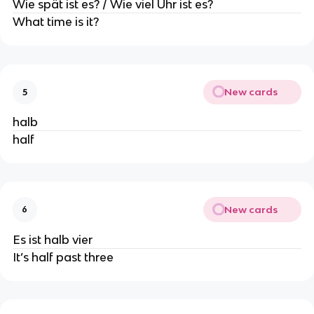
Wie spät ist es? / Wie viel Uhr ist es?
What time is it?
New cards
5
halb
half
New cards
6
Es ist halb vier
It’s half past three