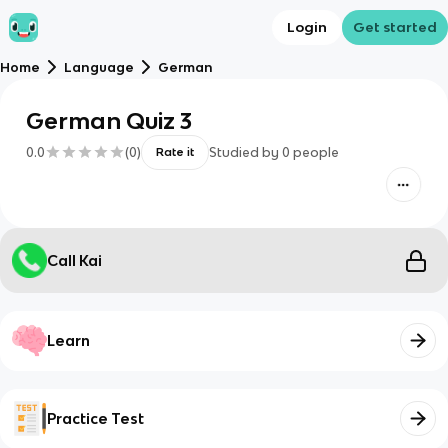
Login
Get started
Home
Language
German
German Quiz 3
0.0
(
0
)
Studied by
0
people
Rate it
Call Kai
Learn
Practice Test