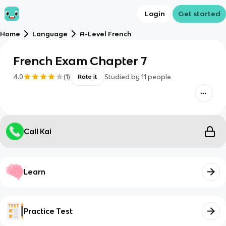
Login
Get started
Home
Language
A-Level French
French Exam Chapter 7
4.0
(
1
)
Studied by
11
people
Rate it
Call Kai
Learn
Practice Test