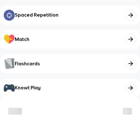
Spaced Repetition
Match
Flashcards
Knowt Play