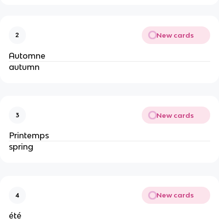
New cards
2
Automne
autumn
New cards
3
Printemps
spring
New cards
4
été