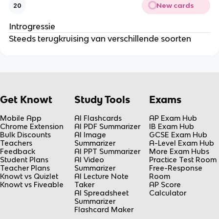
New cards
20
Introgressie
Steeds terugkruising van verschillende soorten
Get Knowt
Study Tools
Exams
Mobile App
AI Flashcards
AP Exam Hub
Chrome Extension
AI PDF Summarizer
IB Exam Hub
Bulk Discounts
AI Image
GCSE Exam Hub
Teachers
Summarizer
A-Level Exam Hub
Feedback
AI PPT Summarizer
More Exam Hubs
Student Plans
AI Video
Practice Test Room
Teacher Plans
Summarizer
Free-Response
Knowt vs Quizlet
AI Lecture Note
Room
Knowt vs Fiveable
Taker
AP Score
AI Spreadsheet
Calculator
Summarizer
Flashcard Maker