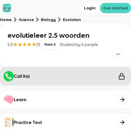
Login
Get started
Home
Science
Biology
Evolution
evolutieleer 2.5 woorden
5.0
(
1
)
Studied by
6
people
Rate it
Call Kai
Learn
Practice Test