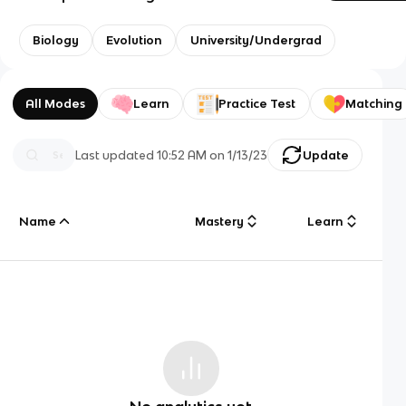
Biology
Evolution
University/Undergrad
All Modes
Learn
Practice Test
Matching
Last updated
10:52 AM
on
1/13/23
Update
Name
Mastery
Learn