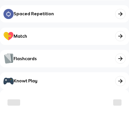
Spaced Repetition
Match
Flashcards
Knowt Play