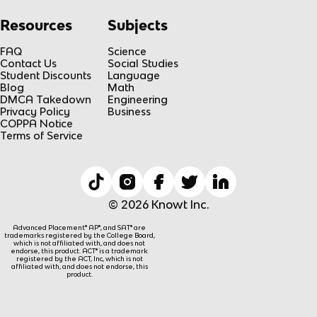
Resources
Subjects
FAQ
Science
Contact Us
Social Studies
Student Discounts
Language
Blog
Math
DMCA Takedown
Engineering
Privacy Policy
Business
COPPA Notice
Terms of Service
© 2026 Knowt Inc.
Advanced Placement® AP®, and SAT® are
trademarks registered by the College Board,
which is not affiliated with, and does not
endorse, this product. ACT® is a trademark
registered by the ACT, Inc, which is not
affiliated with, and does not endorse, this
product.