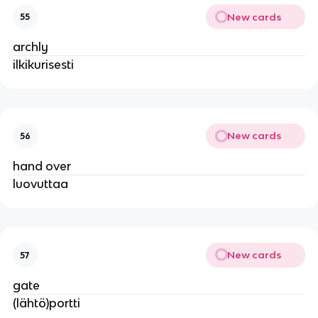
New cards
55
archly
ilkikurisesti
New cards
56
hand over
luovuttaa
New cards
57
gate
(lähtö)portti