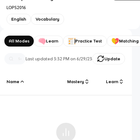
LOPS2016
English
Vocabulary
All Modes
Learn
Practice Test
Matching
Last updated
3:32 PM
on
6/29/23
Update
Name
Mastery
Learn