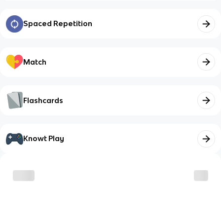
Spaced Repetition
Match
Flashcards
Knowt Play