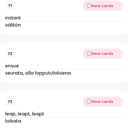
New cards
71
instant
välitön
New cards
72
ensue
seurata, olla lopputuloksena
New cards
73
leap, leapt, leapt
loikata