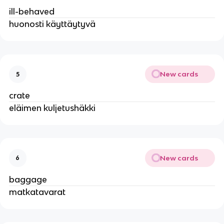
ill-behaved
huonosti käyttäytyvä
New cards
5
crate
eläimen kuljetushäkki
New cards
6
baggage
matkatavarat