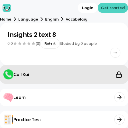
Login
Get started
Home
Language
English
Vocabulary
Insights 2 text 8
0.0
(
0
)
Studied by
0
people
Rate it
Call Kai
Learn
Practice Test