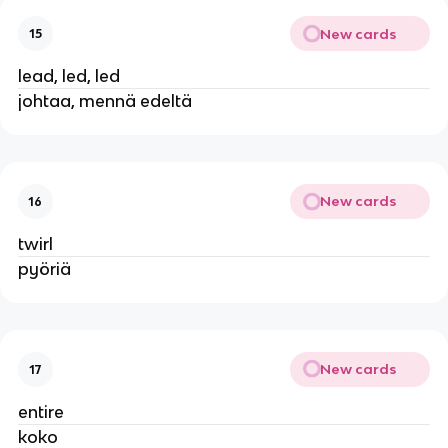
New cards
15
lead, led, led
johtaa, mennä edeltä
New cards
16
twirl
pyöriä
New cards
17
entire
koko