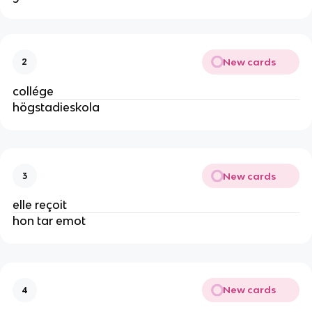
New cards
2
collége
högstadieskola
New cards
3
elle reçoit
hon tar emot
New cards
4