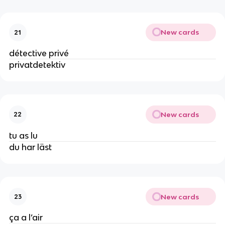
New cards
21
détective privé
privatdetektiv
New cards
22
tu as lu
du har läst
New cards
23
ça a l’air