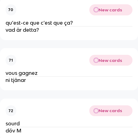
New cards
70
qu’est-ce que c’est que ça?
vad är detta?
New cards
71
vous gagnez
ni tjänar
New cards
72
sourd
döv M