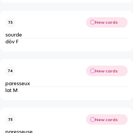
New cards
73
sourde
döv F
New cards
74
paresseux
lat M
New cards
75
paresseuse