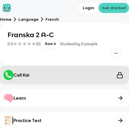
Login
Get started
Home
Language
French
Franska 2 A-C
0.0
(
0
)
Studied by
0
people
Rate it
Call Kai
Learn
Practice Test