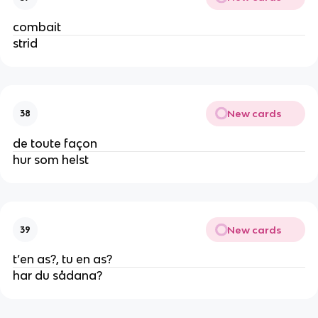
combait
strid
New cards
38
de toute façon
hur som helst
New cards
39
t’en as?, tu en as?
har du sådana?