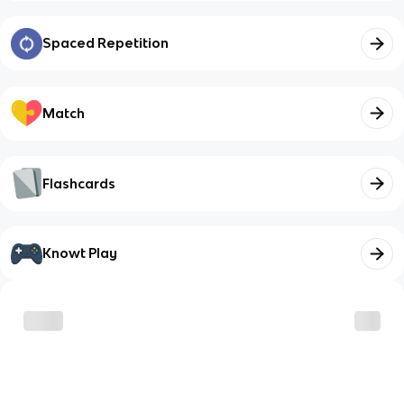
Spaced Repetition
Match
Flashcards
Knowt Play