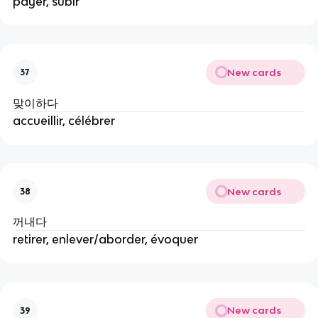
payer, subir
New cards
37
맞이하다
accueillir, célébrer
New cards
38
꺼내다
retirer, enlever/aborder, évoquer
New cards
39