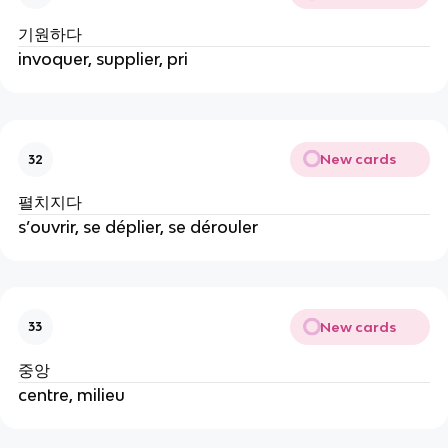
기원하다
invoquer, supplier, pri
New cards
32
펼치지다
s’ouvrir, se déplier, se dérouler
New cards
33
중앙
centre, milieu