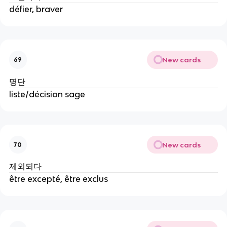
défier, braver
New cards
69
명단
liste/décision sage
New cards
70
제외되다
être excepté, être exclus