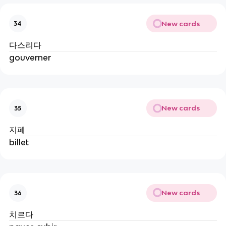
New cards
34
다스리다
gouverner
New cards
35
지폐
billet
New cards
36
치르다