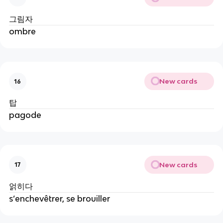
그림자
ombre
New cards
16
탑
pagode
New cards
17
얽히다
s’enchevêtrer, se brouiller