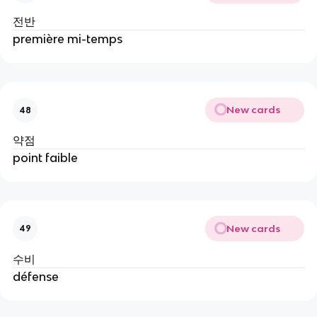
전반
première mi-temps
New cards
48
약점
point faible
New cards
49
수비
défense