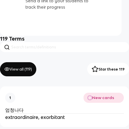
Send a link to your students to
track their progress
119
Terms
View all (
119
)
Star these 119
New cards
1
엄청나다
extraordinaire, exorbitant