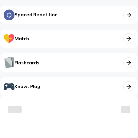
Spaced Repetition
Match
Flashcards
Knowt Play