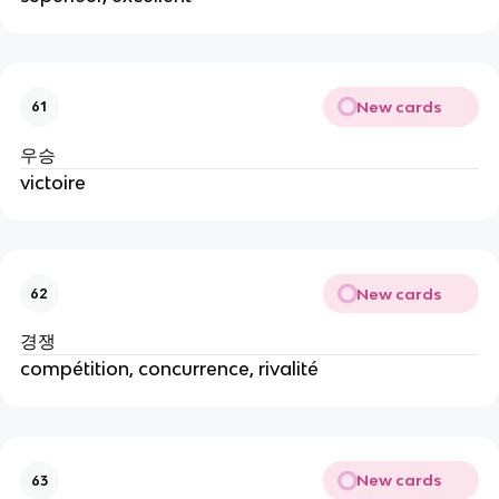
New cards
61
우승
victoire
New cards
62
경쟁
compétition, concurrence, rivalité
New cards
63