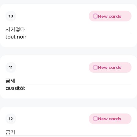
New cards
10
시커멓다
tout noir
New cards
11
금세
aussitôt
New cards
12
금기