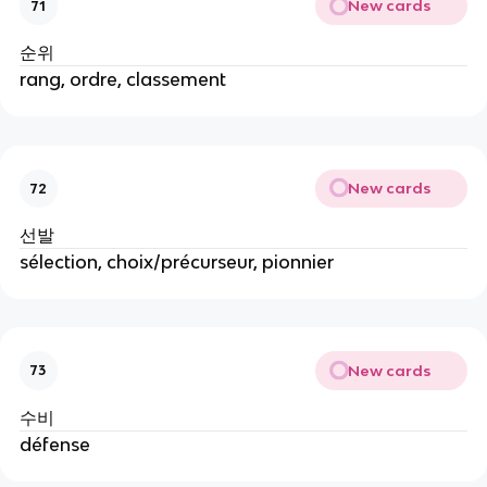
New cards
71
순위
rang, ordre, classement
New cards
72
선발
sélection, choix/précurseur, pionnier
New cards
73
수비
défense