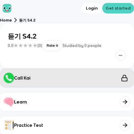
Login
Get started
Home
듣기 S4.2
듣기 S4.2
0.0
(
0
)
Studied by
0
people
Rate it
Call Kai
Learn
Practice Test