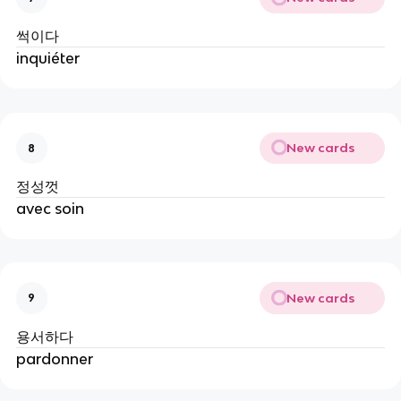
썩이다
inquiéter
New cards
8
정성껏
avec soin
New cards
9
용서하다
pardonner