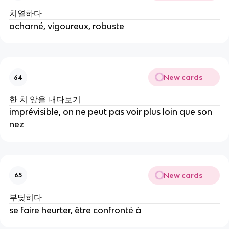
치열하다
acharné, vigoureux, robuste
New cards
64
한 치 앞을 내다보기
imprévisible, on ne peut pas voir plus loin que son
nez
New cards
65
부딪히다
se faire heurter, être confronté à