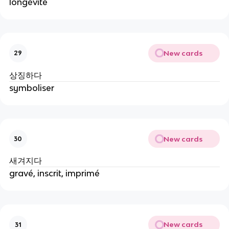
longévité
New cards
29
상징하다
symboliser
New cards
30
새겨지다
gravé, inscrit, imprimé
New cards
31