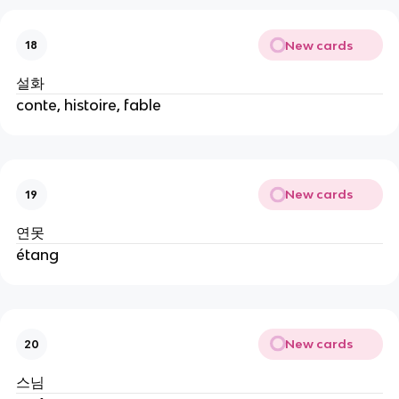
New cards
18
설화
conte, histoire, fable
New cards
19
연못
étang
New cards
20
스님