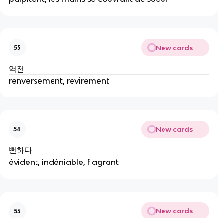
New cards
53
역전
renversement, revirement
New cards
54
뻔하다
évident, indéniable, flagrant
New cards
55