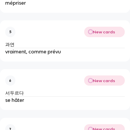
mépriser
New cards
5
과연
vraiment, comme prévu
New cards
6
서두르다
se hâter
New cards
7