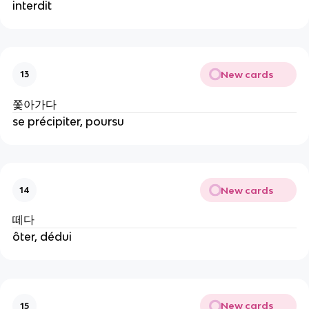
interdit
New cards
13
쫓아가다
se précipiter, poursu
New cards
14
떼다
ôter, dédui
New cards
15