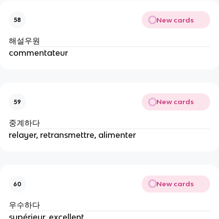
New cards
58
해설우원
commentateur
New cards
59
중계하다
relayer, retransmettre, alimenter
New cards
60
우수하다
supérieur, excellent