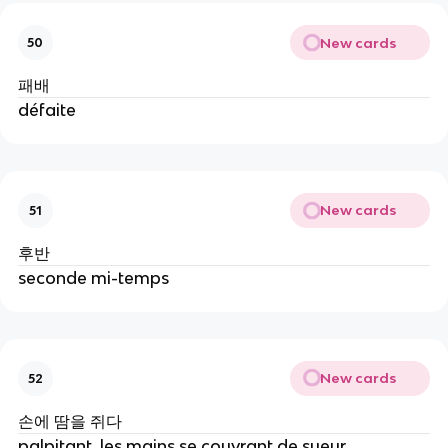
New cards
50
패배
défaite
New cards
51
후반
seconde mi-temps
New cards
52
손에 땀을 쥐다
palpitant, les mains se couvrant de sueur