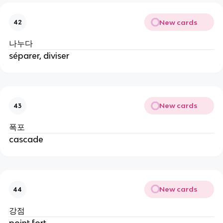
New cards
42
나누다
séparer, diviser
New cards
43
폭포
cascade
New cards
44
강점
point fort