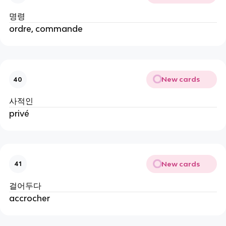
명령
ordre, commande
New cards
40
사적인
privé
New cards
41
걸어두다
accrocher