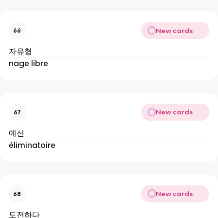
New cards
66
자유형
nage libre
New cards
67
예선
éliminatoire
New cards
68
도전하다