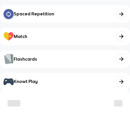
Spaced Repetition
Match
Flashcards
Knowt Play