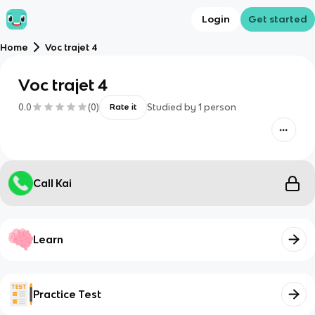
Login
Get started
Home
Voc trajet 4
Voc trajet 4
0.0
(
0
)
Studied by
1
person
Rate it
Call Kai
Learn
Practice Test