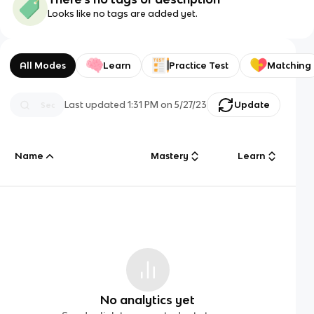
Looks like no tags are added yet.
All Modes
Learn
Practice Test
Matching
Last updated
1:31 PM
on
5/27/23
Update
Name
Mastery
Learn
No analytics yet