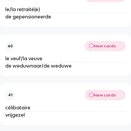
le/la retraité(e)
de gepensioneerde
New cards
40
le veuf/la veuve
de weduwnaar/de weduwe
New cards
41
célibataire
vrijgezel