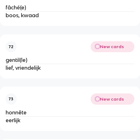
fâché(e)
boos, kwaad
New cards
72
gentil(le)
lief, vriendelijk
New cards
73
honnête
eerlijk