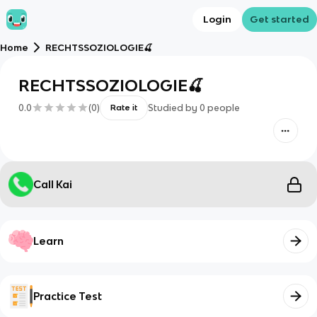
Login
Get started
Home
RECHTSSOZIOLOGIE🍒
RECHTSSOZIOLOGIE🍒
0.0
(
0
)
Studied by
0
people
Rate it
Call Kai
Learn
Practice Test