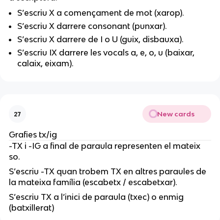
S’escriu X a començament de mot (xarop).
S’escriu X darrere consonant (punxar).
S’escriu X darrere de I o U (guix, disbauxa).
S’escriu IX darrere les vocals a, e, o, u (baixar,
calaix, eixam).
New cards
27
Grafies tx/ig
-TX i -IG a final de paraula representen el mateix
so.
S’escriu -TX quan trobem TX en altres paraules de
la mateixa família (escabetx / escabetxar).
S’escriu TX a l’inici de paraula (txec) o enmig
(batxillerat)