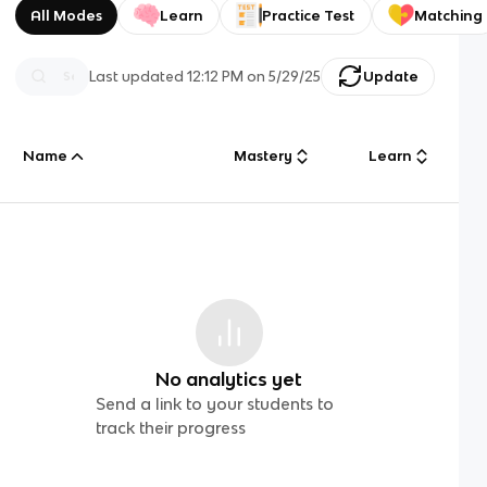
All Modes
Learn
Practice Test
Matching
Last updated
12:12 PM
on
5/29/25
Update
Name
Mastery
Learn
No analytics yet
Send a link to your students to
track their progress