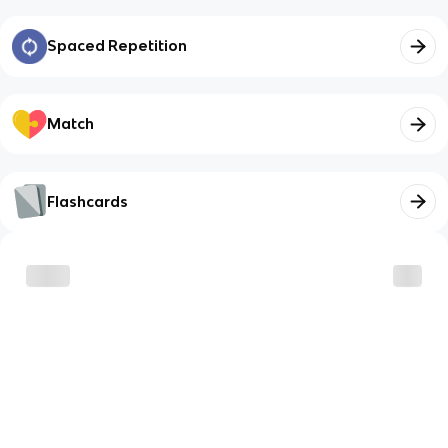
Spaced Repetition
Match
Flashcards