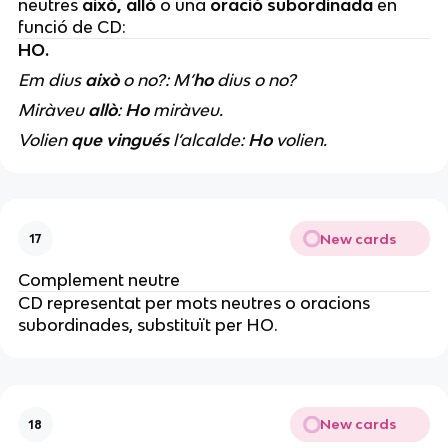
neutres
això, allò
o una
oració subordinada
en
funció de CD:
HO.
Em dius
això
o no?: M’
ho
dius o no?
Miràveu
allò
:
Ho
miràveu.
Volien
que vingués
l’alcalde:
Ho
volien.
New cards
17
Complement neutre
CD representat per mots neutres o oracions
subordinades, substituït per HO.
New cards
18