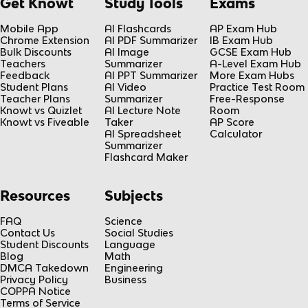
Get Knowt
Study Tools
Exams
Mobile App
AI Flashcards
AP Exam Hub
Chrome Extension
AI PDF Summarizer
IB Exam Hub
Bulk Discounts
AI Image
GCSE Exam Hub
Teachers
Summarizer
A-Level Exam Hub
Feedback
AI PPT Summarizer
More Exam Hubs
Student Plans
AI Video
Practice Test Room
Teacher Plans
Summarizer
Free-Response
Knowt vs Quizlet
AI Lecture Note
Room
Knowt vs Fiveable
Taker
AP Score
AI Spreadsheet
Calculator
Summarizer
Flashcard Maker
Resources
Subjects
FAQ
Science
Contact Us
Social Studies
Student Discounts
Language
Blog
Math
DMCA Takedown
Engineering
Privacy Policy
Business
COPPA Notice
Terms of Service