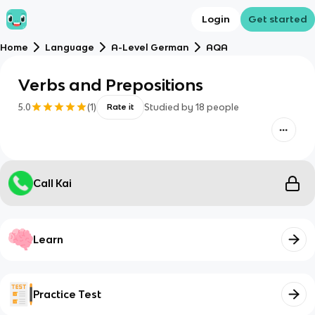
Login
Get started
Home
Language
A-Level German
AQA
Verbs and Prepositions
5.0
(
1
)
Studied by
18
people
Rate it
Call Kai
Learn
Practice Test