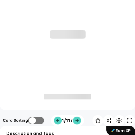
1/117
Card Sorting
Earn XP
Description and Tags