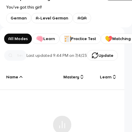
You've got this girl!
German
A-Level German
AQA
All Modes
Learn
Practice Test
Matching
Last updated
9:44 PM
on
7/4/23
Update
Name
Mastery
Learn