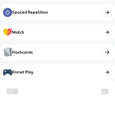
Spaced Repetition
Match
Flashcards
Knowt Play