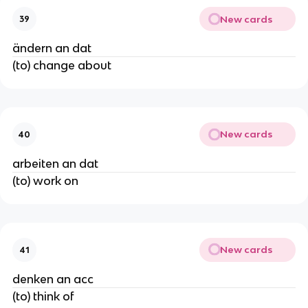
New cards
39
ändern an dat
(to) change about
New cards
40
arbeiten an dat
(to) work on
New cards
41
denken an acc
(to) think of