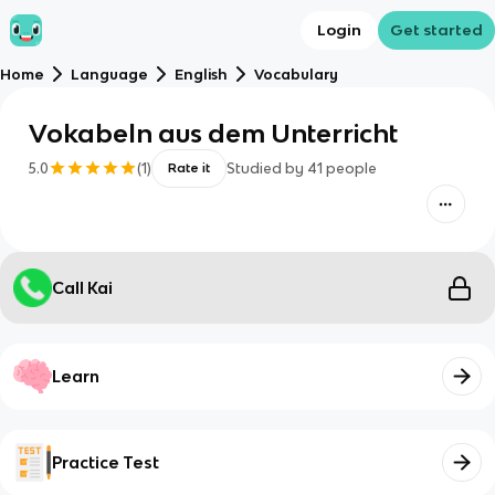
Login
Get started
Home
Language
English
Vocabulary
Vokabeln aus dem Unterricht
5.0
(
1
)
Studied by
41
people
Rate it
Call Kai
Learn
Practice Test