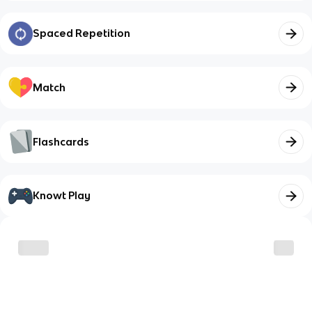
Spaced Repetition
Match
Flashcards
Knowt Play