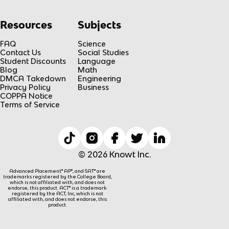
Resources
Subjects
FAQ
Science
Contact Us
Social Studies
Student Discounts
Language
Blog
Math
DMCA Takedown
Engineering
Privacy Policy
Business
COPPA Notice
Terms of Service
© 2026 Knowt Inc.
Advanced Placement® AP®, and SAT® are
trademarks registered by the College Board,
which is not affiliated with, and does not
endorse, this product. ACT® is a trademark
registered by the ACT, Inc, which is not
affiliated with, and does not endorse, this
product.