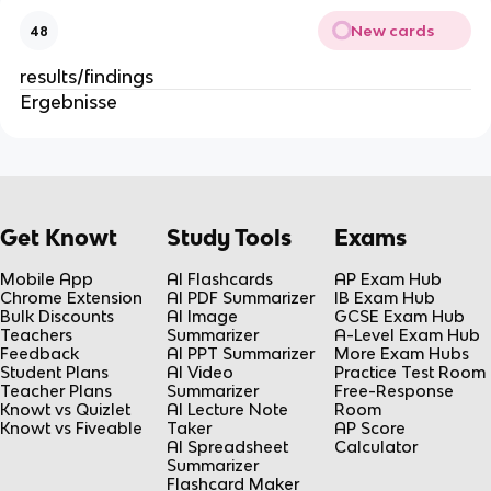
New cards
48
results/findings
Ergebnisse
Get Knowt
Study Tools
Exams
Mobile App
AI Flashcards
AP Exam Hub
Chrome Extension
AI PDF Summarizer
IB Exam Hub
Bulk Discounts
AI Image
GCSE Exam Hub
Teachers
Summarizer
A-Level Exam Hub
Feedback
AI PPT Summarizer
More Exam Hubs
Student Plans
AI Video
Practice Test Room
Teacher Plans
Summarizer
Free-Response
Knowt vs Quizlet
AI Lecture Note
Room
Knowt vs Fiveable
Taker
AP Score
AI Spreadsheet
Calculator
Summarizer
Flashcard Maker