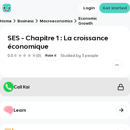
Login
Get started
Economic
Home
Business
Macroeconomics
Growth
SES - Chapitre 1 : La croissance
économique
0.0
(
0
)
Studied by
3
people
Rate it
Call Kai
Learn