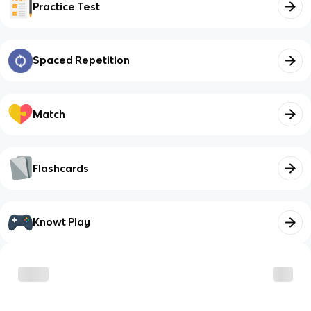
Practice Test
Spaced Repetition
Match
Flashcards
Knowt Play