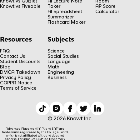
Knowt vs Quizlet
AI Lecture Note
Room
Knowt vs Fiveable
Taker
AP Score
AI Spreadsheet
Calculator
Summarizer
Flashcard Maker
Resources
Subjects
FAQ
Science
Contact Us
Social Studies
Student Discounts
Language
Blog
Math
DMCA Takedown
Engineering
Privacy Policy
Business
COPPA Notice
Terms of Service
© 2026 Knowt Inc.
Advanced Placement® AP®, and SAT® are
trademarks registered by the College Board,
which is not affiliated with, and does not
endorse, this product. ACT® is a trademark