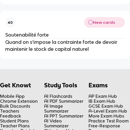
New cards
40
Soutenabilité forte
Quand on s’impose la contrainte forte de devoir 
maintenir le stock de capital naturel
Get Knowt
Study Tools
Exams
Mobile App
AI Flashcards
AP Exam Hub
Chrome Extension
AI PDF Summarizer
IB Exam Hub
Bulk Discounts
AI Image
GCSE Exam Hub
Teachers
Summarizer
A-Level Exam Hub
Feedback
AI PPT Summarizer
More Exam Hubs
Student Plans
AI Video
Practice Test Room
Teacher Plans
Summarizer
Free-Response