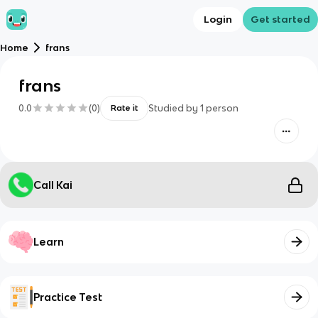
Login
Get started
Home
frans
frans
0.0
(
0
)
Studied by
1
person
Rate it
Call Kai
Learn
Practice Test