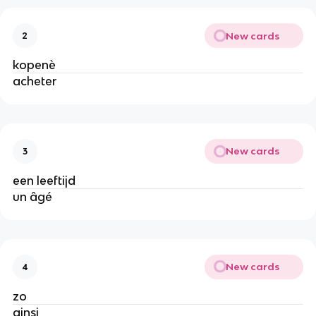
New cards
2
kopenè
acheter
New cards
3
een leeftijd
un âgé
New cards
4
zo
ainsi