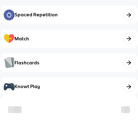
Spaced Repetition
Match
Flashcards
Knowt Play