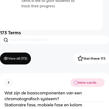
Send a link to your students to
track their progress
173
Terms
View all (
173
)
Star these 173
New cards
1
Wat zijn de basiscomponenten van een
chromatografisch systeem?
Stationaire fase, mobiele fase en kolom