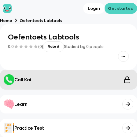
Login
Get started
Home
Oefentoets Labtools
Oefentoets Labtools
0.0
(
0
)
Studied by
0
people
Rate it
Call Kai
Learn
Practice Test