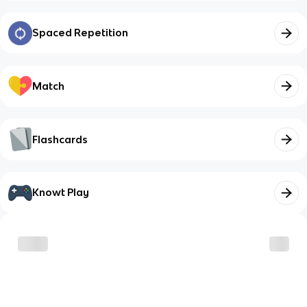
Spaced Repetition
Match
Flashcards
Knowt Play