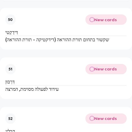
New cards
50
דִּידַקְטִי
שקשור בתחום תורת ההוראה (דידקטיקה - תורת ההוראה)
New cards
51
דִּרְבּוּן
עידוד לפעולה מסוימת, המרצה
New cards
52
הִבְלִיג