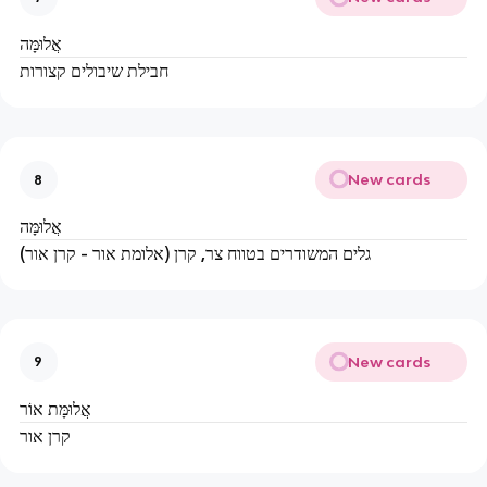
אֲלוּמָּה
חבילת שיבולים קצורות
New cards
8
אֲלוּמָּה
גלים המשודרים בטווח צר, קרן (אלומת אור - קרן אור)
New cards
9
אֲלוּמָּת אוֹר
קרן אור