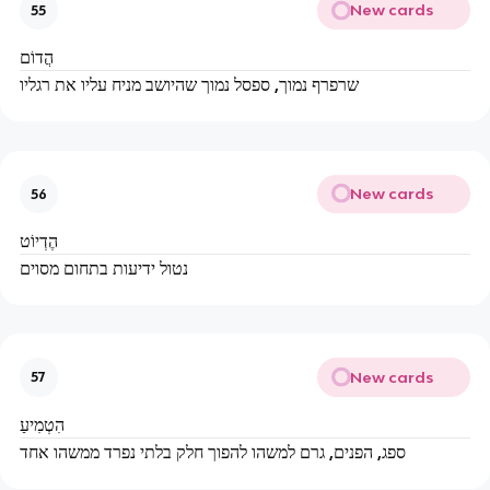
New cards
55
הֲדוֹם
שרפרף נמוך, ספסל נמוך שהיושב מניח עליו את רגליו
New cards
56
הֶדְיוֹט
נטול ידיעות בתחום מסוים
New cards
57
הִטְמִיעַ
ספג, הפנים, גרם למשהו להפוך חלק בלתי נפרד ממשהו אחד