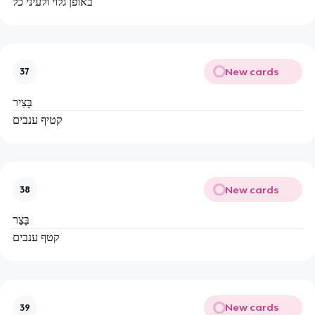
באופן גלוי ולעיני כל
New cards
37
בָּצִיר
קטיף ענבים
New cards
38
בָּצַר
קטף ענבים
New cards
39