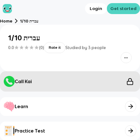
Login
Get started
עברית 1/10
Home
עברית 1/10
0.0
(
0
)
Studied by
3
people
Rate it
Call Kai
Learn
Practice Test