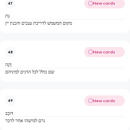
New cards
47
גַּת
מקום המשמש לדריכת ענבים והכנת יין
New cards
48
דָּגָה
שם כולל לכל הדגים למיניהם
New cards
49
דּוֹבֵב
גרם למישהו אחר לדבר