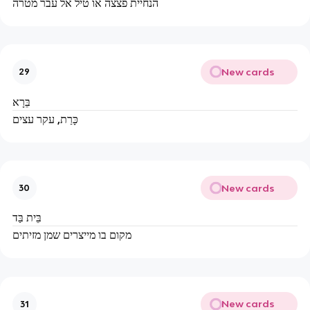
הנחיית פצצה או טיל אל עבר מטרה
New cards
29
בֵּרָא
כָּרַת, עקר עצים
New cards
30
בֵּית בַּד
מקום בו מייצרים שמן מזיתים
New cards
31