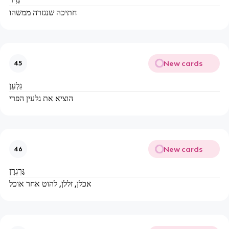
חתיכה שנגזרה ממשהו
New cards
45
גִּלְעֵן
הוציא את גלעין הפרי
New cards
46
גַּרְגְרָן
אכלן, זללן, להוט אחר אוכל