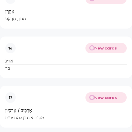
אֶקְרָן
מסך, מִרְקע
New cards
16
אָרִיג
בד
New cards
17
אַרְכִיב / אַרְכִיּוֹן
מקום אכסון למסמכים