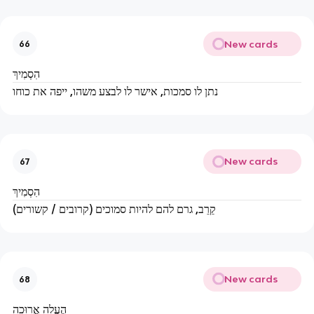
New cards
66
הִסְמִיךְ
נתן לו סמכות, אישר לו לבצע משהו, ייפה את כוחו
New cards
67
הִסְמִיךְ
קֵרֵב, גרם להם להיות סמוכים (קרובים / קשורים)
New cards
68
הֶעֱלָה אֲרוּכָה