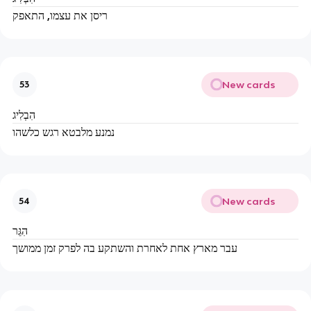
ריסן את עצמו, התאפק
New cards
53
הִבְלִיג
נמנע מלבטא רגש כלשהו
New cards
54
הִגֵּר
עבר מארץ אחת לאחרת והשתקע בה לפרק זמן ממושך