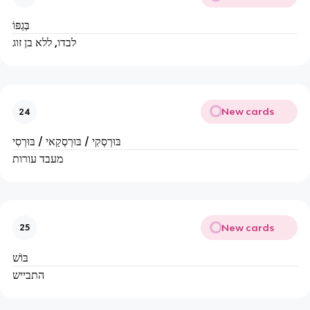
בְּגַפּוֹ
לבדו, ללא בן זוג
New cards
24
בּוּרְסְקִי / בּוּרְסְקַאי / בּוּרְסִי
מעבד עורות
New cards
25
בּוֹשׁ
התבייש