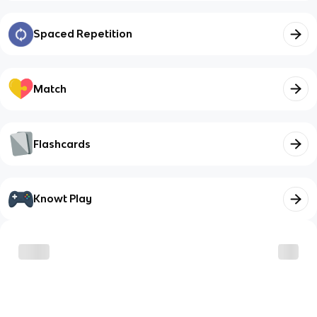
Spaced Repetition
Match
Flashcards
Knowt Play