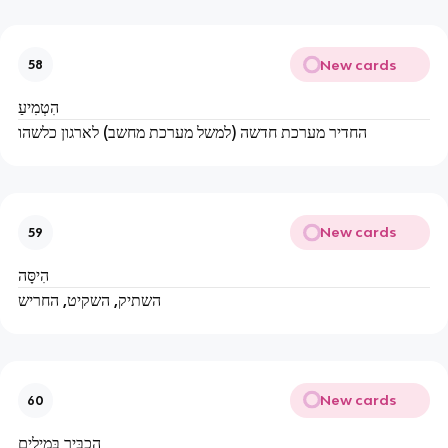
New cards
58
הִטְמִיעַ
החדיר מערכת חדשה (למשל מערכת מחשב) לארגון כלשהו
New cards
59
הִיסָּה
השתיק, השקיט, החריש
New cards
60
הִכְבִּיר בְּמִילִים