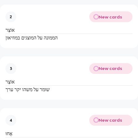
New cards
2
אוֹצֵר
הממונה על המוצגים במוזיאון
New cards
3
אוֹצֵר
שומר על משהו יקר ערך
New cards
4
אָחוּ