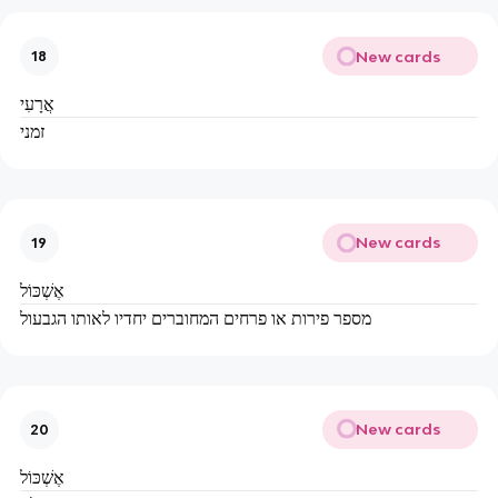
New cards
18
אֲרָעִי
זמני
New cards
19
אֶשְׁכּוֹל
מספר פירות או פרחים המחוברים יחדיו לאותו הגבעול
New cards
20
אֶשְׁכּוֹל