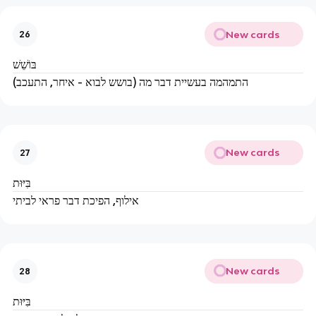
New cards
26
בּוֹשֵׁשׁ
התמהמה בעשיית דבר מה (בושש לבוא - איחר, התעכב)
New cards
27
בִּיּוּת
אילוף, הפיכת דבר פראי לביתי
New cards
28
בִּיּוּת