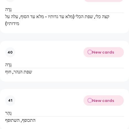
גָּדָה
קצה כלי, שפת הכלי (מלא עד גדותיו - מלא עד הסוף, עלה על
מידותיו)
New cards
40
גָּדָה
שפת הנהר, חוף
New cards
41
גָהַר
התכופף, השתופף