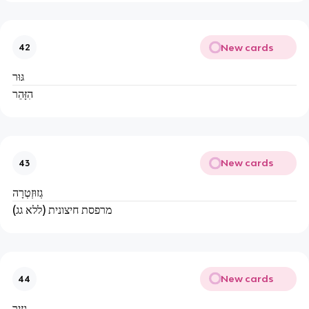
New cards
42
גּוּר
הִזָּהֵר
New cards
43
גְזוּזְטְרָה
מרפסת חיצונית (ללא גג)
New cards
44
גְּזִיר