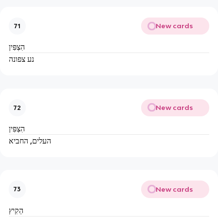
New cards
71
הִצְפִּין
נע צפונה
New cards
72
הִצְפִּין
העלים, החביא
New cards
73
הֵקִיץ