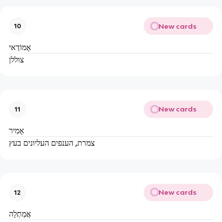
New cards
10
אָמוֹדַאי
צוללן
New cards
11
אָמִיר
צמרת, הענפים העליונים בעץ
New cards
12
אֲמַתְלָה