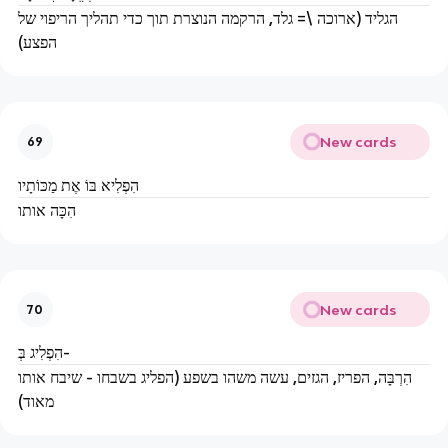
הגליד (ארוכה \= גלד, הרקמה הנוצרת תוך כדי תהליך הריפוי של
הפצע)
New cards
69
הִפְלִיא בּוֹ אֶת מַכּוֹתָיו
הִכָּה אותו
New cards
70
הִפְלִיג בְּ-
הִרְבָּה, הפריז, הגזים, עשה משהו בשפע (הפליג בשבחו - שיבח אותו
מאוד)