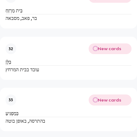
בֵּית מַרְזֵחַ
בר, פאב, מסבאה
New cards
32
בַּלָּן
עובד בבית המרחץ
New cards
33
בְּמַפְגִּיעַ
בהתרסה, באופן בוטה