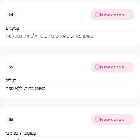
New cards
34
בְּמַפְגִּיעַ
באופן נמרץ, באסרטיביות, בהחלטיות, בפסקנות
New cards
35
בַּעֲלִיל
באופן ברור, ללא ספק
New cards
36
בְּפוּמְבִּי / בְּפוּמְבֵּי