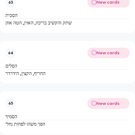
New cards
63
הִסְכִּית
שתק והקשיב בריכוז, האזין, הטה אוזן
New cards
64
הִסְלִים
החריף, הקצין, הידרדר
New cards
65
הִסְמִיךְ
הפך משהו לפחות נוזלי