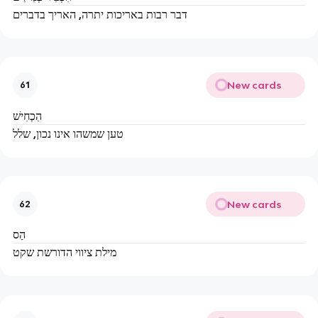
דבר רבות באריכות יתרה, האריך בדברים
New cards
61
הִכְחִישׁ
טען שמשהו אינו נכון, שלל
New cards
62
הַס
מילת ציווי הדורשת שקט