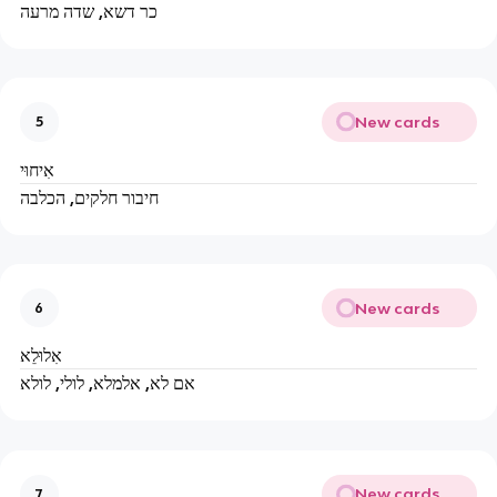
כר דשא, שדה מרעה
New cards
5
אִיחוּי
חיבור חלקים, הכלבה
New cards
6
אִלוּלֵא
אם לא, אלמלא, לולי, לולא
New cards
7