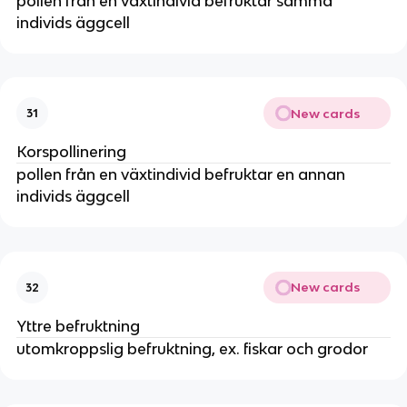
pollen från en växtindivid befruktar samma
individs äggcell
New cards
31
Korspollinering
pollen från en växtindivid befruktar en annan
individs äggcell
New cards
32
Yttre befruktning
utomkroppslig befruktning, ex. fiskar och grodor