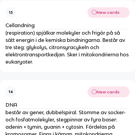
New cards
13
Cellandning
(respiration) spjälkar molekyler och frigör på så
sätt energin i de kemiska bindningarna. Består av
tre steg: glykolys, citronsyracykeln och
elektrontransportkedjan. Sker i mitokondrierna hos
eukaryoter.
New cards
14
DNA
består av gener, dubbelspiral. Stomme av socker-
och fosfatmolekyler, stegpinnar av fyra baser:
adenin + tymin, guanin + cytosin. Fördelas på
kromosomer. Finns i kärnan, mitokondrierna,