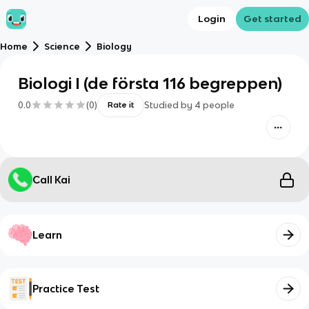
Login
Get started
Home
Science
Biology
Biologi I (de första 116 begreppen)
0.0
(
0
)
Studied by
4
people
Rate it
Call Kai
Learn
Practice Test