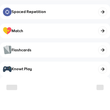
Spaced Repetition
Match
Flashcards
Knowt Play