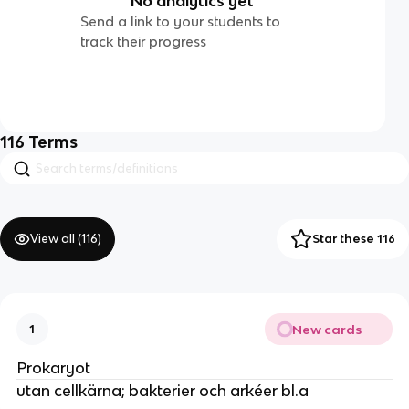
No analytics yet
Send a link to your students to
track their progress
116
Terms
View all (
116
)
Star these 116
New cards
1
Prokaryot
utan cellkärna; bakterier och arkéer bl.a