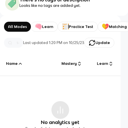
Looks like no tags are added yet.
All Modes
Learn
Practice Test
Matching
Last updated
1:20 PM
on
10/25/23
Update
Name
Mastery
Learn
No analytics yet