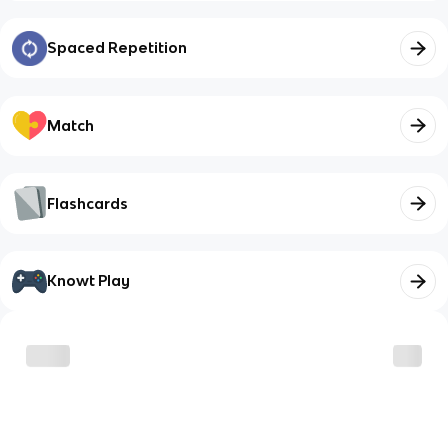
Spaced Repetition
Match
Flashcards
Knowt Play