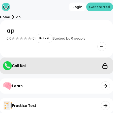
Login
Get started
Home
ap
ap
0.0
(
0
)
Studied by
0
people
Rate it
Call Kai
Learn
Practice Test