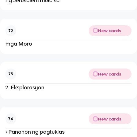
ng Jerusalem mula sa
New cards
72
mga Moro
New cards
73
Eksplorasyon
New cards
74
• Panahon ng pagtuklas