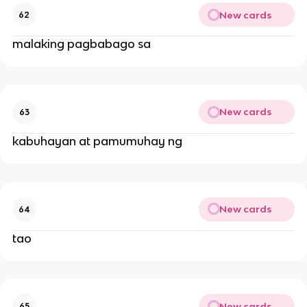
New cards
62
malaking pagbabago sa
New cards
63
kabuhayan at pamumuhay ng
New cards
64
tao
New cards
65