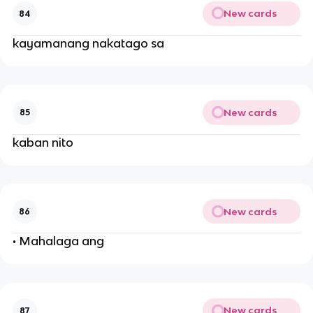
New cards
84
kayamanang nakatago sa
New cards
85
kaban nito
New cards
86
• Mahalaga ang
New cards
87