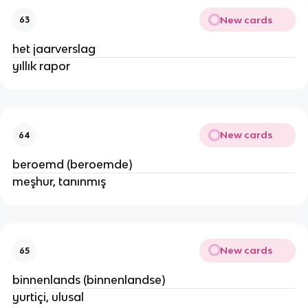
New cards
63
het jaarverslag
yıllık rapor
New cards
64
beroemd (beroemde)
meşhur, tanınmış
New cards
65
binnenlands (binnenlandse)
yurtiçi, ulusal