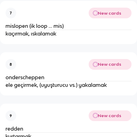
New cards
7
mislopen (ik loop ... mis)
kaçırmak, ıskalamak
New cards
8
onderscheppen
ele geçirmek, (uyuşturucu vs.) yakalamak
New cards
9
redden
kurtarmak