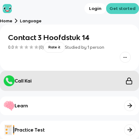
Login
Get started
Home
Language
Contact 3 Hoofdstuk 14
0.0
(
0
)
Studied by
1
person
Rate it
Call Kai
Learn
Practice Test