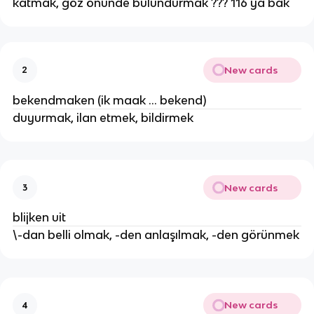
katmak, göz önünde bulundurmak ??? 116 ya bak
New cards
2
bekendmaken (ik maak ... bekend)
duyurmak, ilan etmek, bildirmek
New cards
3
blijken uit
\-dan belli olmak, -den anlaşılmak, -den görünmek
New cards
4