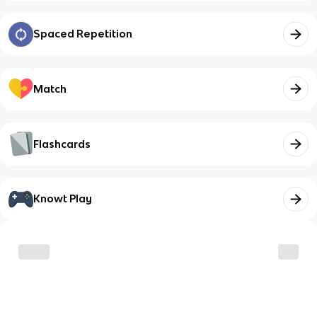
Spaced Repetition
Match
Flashcards
Knowt Play