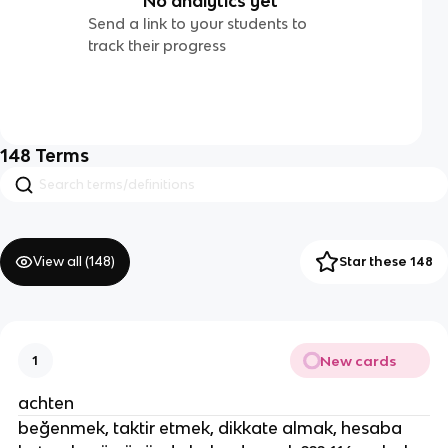
No analytics yet
Send a link to your students to
track their progress
148
Terms
View all (
148
)
Star these 148
New cards
1
achten
beğenmek, taktir etmek, dikkate almak, hesaba