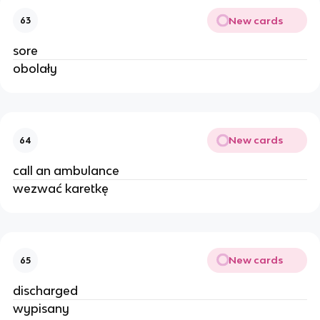
New cards
63
sore
obolały
New cards
64
call an ambulance
wezwać karetkę
New cards
65
discharged
wypisany