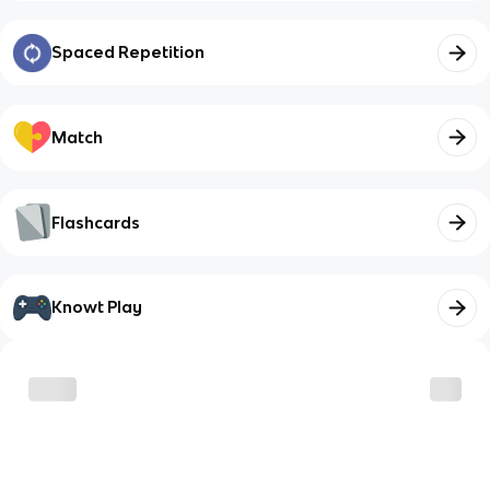
Spaced Repetition
Match
Flashcards
Knowt Play