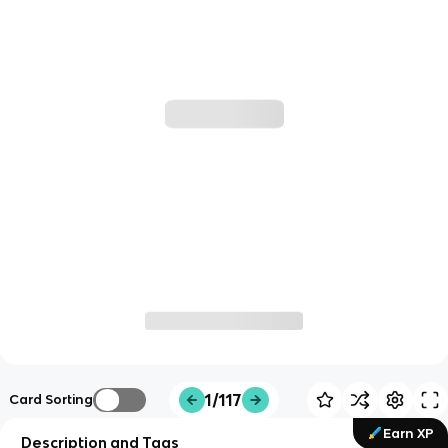
1/117
Card Sorting
Earn XP
Description and Tags