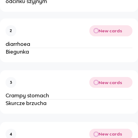
odcinku szyjnym
New cards
2
diarrhoea
Biegunka
New cards
3
Crampy stomach
Skurcze brzucha
New cards
4