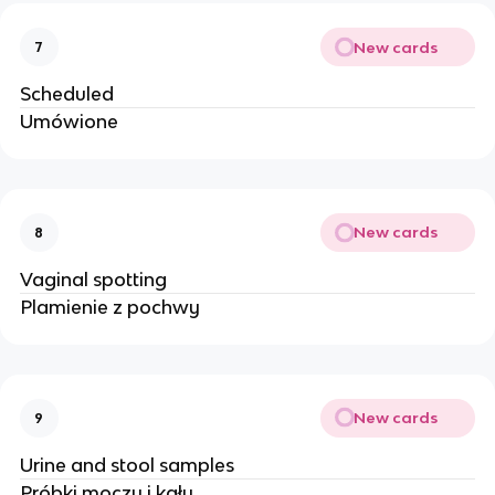
New cards
7
Scheduled
Umówione
New cards
8
Vaginal spotting
Plamienie z pochwy
New cards
9
Urine and stool samples
Próbki moczu i kału