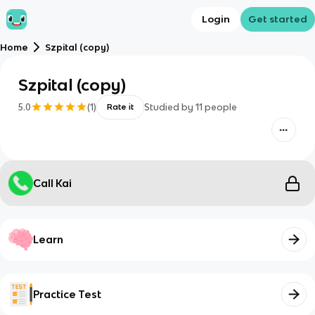
Login
Get started
Home
Szpital (copy)
Szpital (copy)
5.0
(
1
)
Studied by
11
people
Rate it
Call Kai
Learn
Practice Test