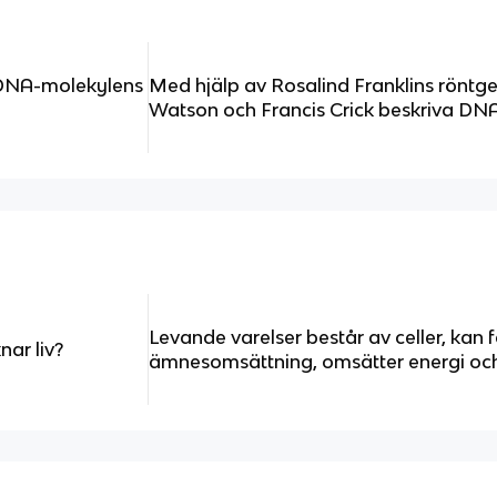
 DNA-molekylens
Med hjälp av Rosalind Franklins röntg
Watson och Francis Crick beskriva D
Levande varelser består av celler, kan f
ar liv?
ämnesomsättning, omsätter energi och