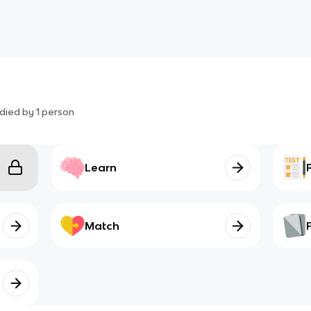
died by
1
person
Learn
Match