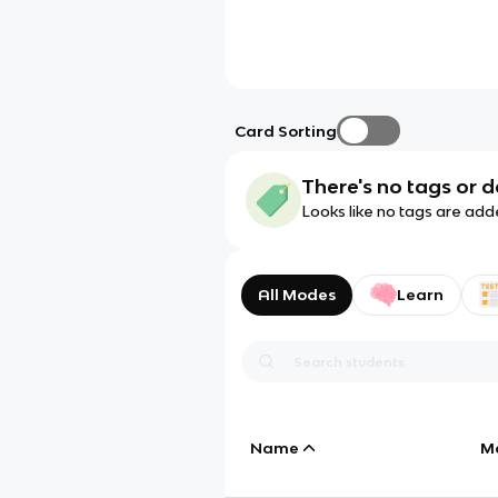
Card Sorting
There's no tags or d
Looks like no tags are add
All Modes
Learn
Name
M