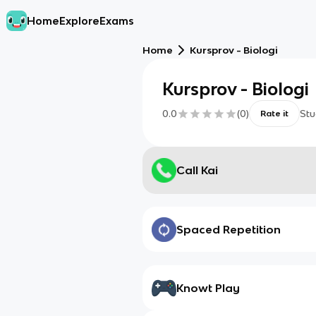
Home
Explore
Exams
Home
Kursprov - Biologi
Kursprov - Biologi
0.0
(
0
)
Stu
Rate it
Call Kai
Spaced Repetition
Knowt Play