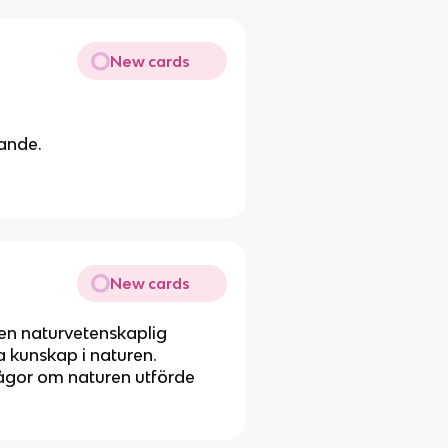
New cards
vande.
New cards
r en naturvetenskaplig
 kunskap i naturen.
rågor om naturen utförde