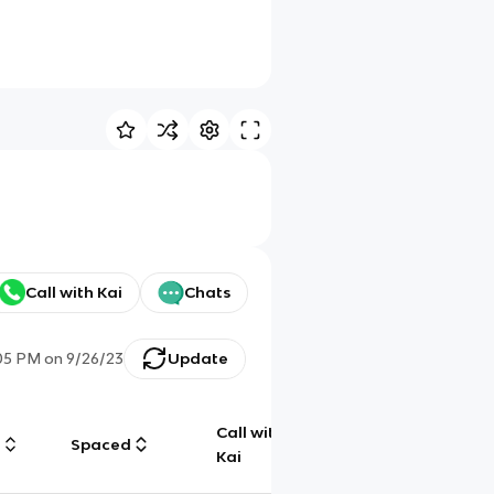
Call with Kai
Chats
05 PM
on
9/26/23
Update
Call with
g
Spaced
Chat
Kai