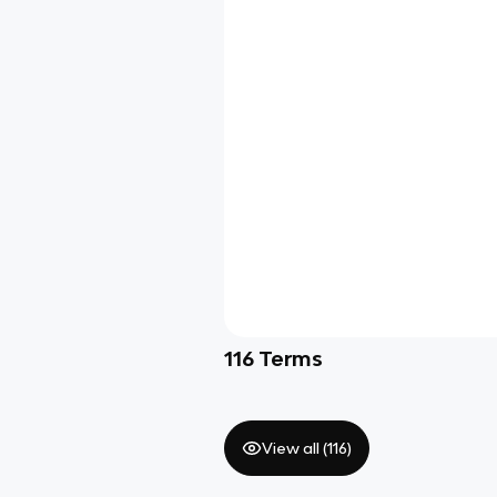
116
Terms
View all (
116
)