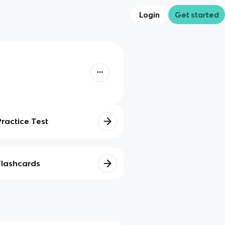
Login
Get started
Practice Test
Flashcards