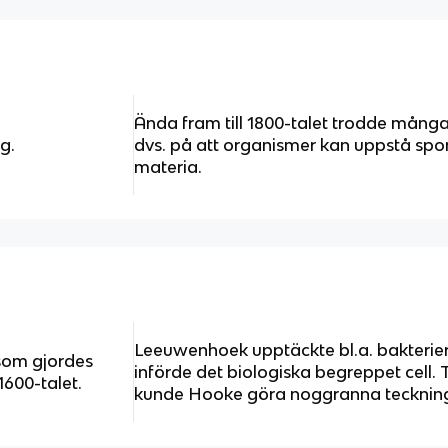
Ända fram till 1800-talet trodde många
g.
dvs. på att organismer kan uppstå spo
materia.
Leeuwenhoek upptäckte bl.a. bakterie
som gjordes
införde det biologiska begreppet cell.
600-talet.
kunde Hooke göra noggranna teckninga