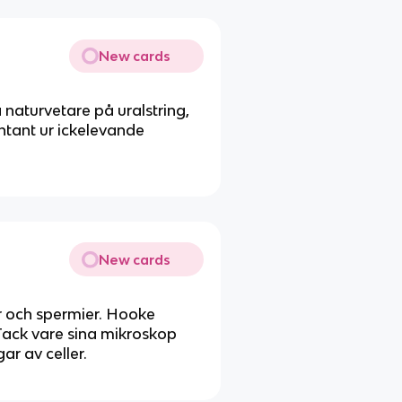
New cards
 naturvetare på uralstring,
ntant ur ickelevande
New cards
r och spermier. Hooke
 Tack vare sina mikroskop
r av celler.