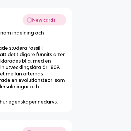
New cards
 inom indelning och
de studera fossil i
tt det tidigare funnits arter
örklarades bl.a. med en
n utvecklingslära år 1809.
et mellan arternas
rade en evolutionsteori som
ersökningar och
 hur egenskaper nedärvs.