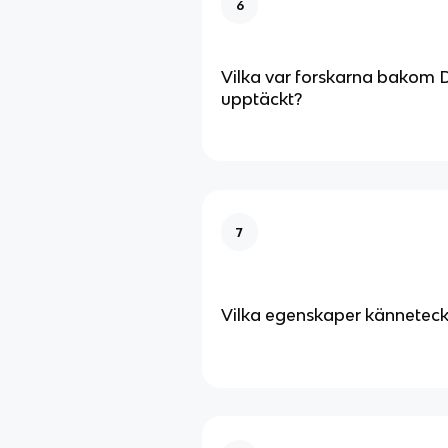
6
Vilka var forskarna bakom
upptäckt?
7
Vilka egenskaper känneteckn