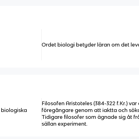
Ordet biologi betyder läran om det le
Filosofen Aristoteles (384-322 f.Kr.) va
n biologiska
föregångare genom att iaktta och söka
Tidigare filosofer som ägnade sig åt f
sällan experiment.