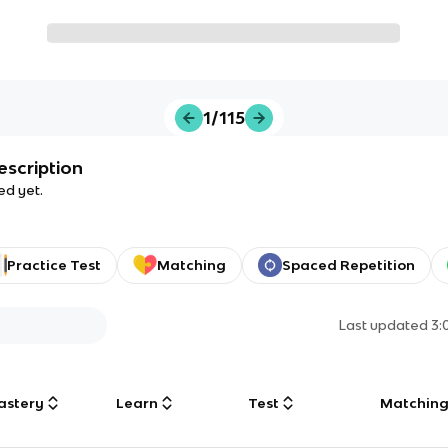
1/115
escription
ed yet.
Practice Test
Matching
Spaced Repetition
Last updated
3:
astery
Learn
Test
Matchin