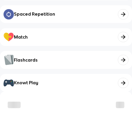
Spaced Repetition
Match
Flashcards
Knowt Play