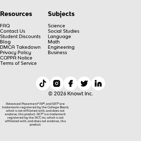
Resources
Subjects
FAQ
Science
Contact Us
Social Studies
Student Discounts
Language
Blog
Math
DMCA Takedown
Engineering
Privacy Policy
Business
COPPA Notice
Terms of Service
© 2026 Knowt Inc.
Advanced Placement® AP®, and SAT® are
trademarks registered by the College Board,
which is not affiliated with, and does not
endorse, this product. ACT® is a trademark
registered by the ACT, Inc, which is not
affiliated with, and does not endorse, this
product.