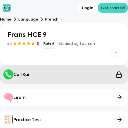
Login
Get started
Home
Language
French
Frans HCE 9
5.0
(
1
)
Studied by
1
person
Rate it
Call Kai
Learn
Practice Test