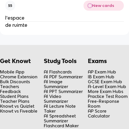
New cards
55
l’espace
de ruimte
Get Knowt
Study Tools
Exams
Mobile App
AI Flashcards
AP Exam Hub
Chrome Extension
AI PDF Summarizer
IB Exam Hub
Bulk Discounts
AI Image
GCSE Exam Hub
Teachers
Summarizer
A-Level Exam Hub
Feedback
AI PPT Summarizer
More Exam Hubs
Student Plans
AI Video
Practice Test Room
Teacher Plans
Summarizer
Free-Response
Knowt vs Quizlet
AI Lecture Note
Room
Knowt vs Fiveable
Taker
AP Score
AI Spreadsheet
Calculator
Summarizer
Flashcard Maker