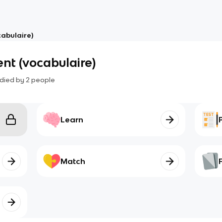
cabulaire)
nt (vocabulaire)
died by
2
people
Learn
Match