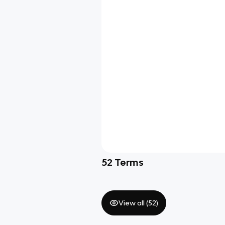
52
Terms
View all (
52
)