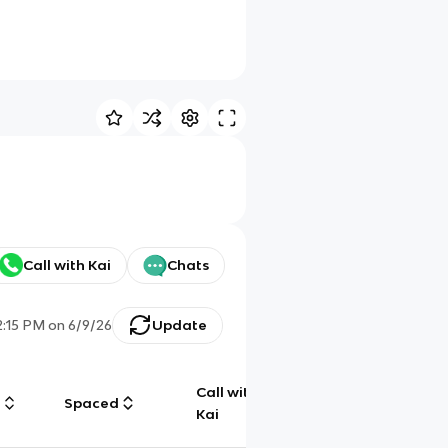
Call with Kai
Chats
2:15 PM
on
6/9/26
Update
Call with
g
Spaced
Chat
Kai