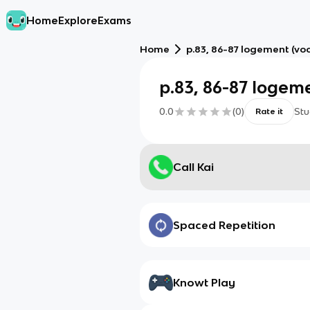
Home
Explore
Exams
Home
p.83, 86-87 logement (vo
p.83, 86-87 logeme
0.0
(
0
)
Stu
Rate it
Call Kai
Spaced Repetition
Knowt Play