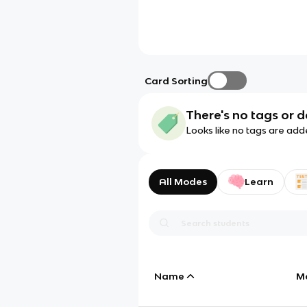
Card Sorting
There's no tags or d
Looks like no tags are add
All Modes
Learn
Name
M