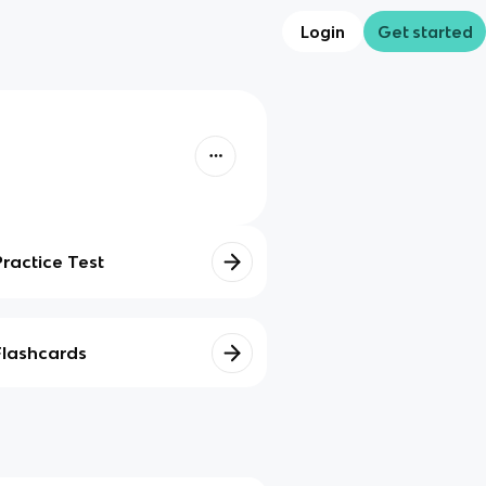
Login
Get started
Practice Test
Flashcards