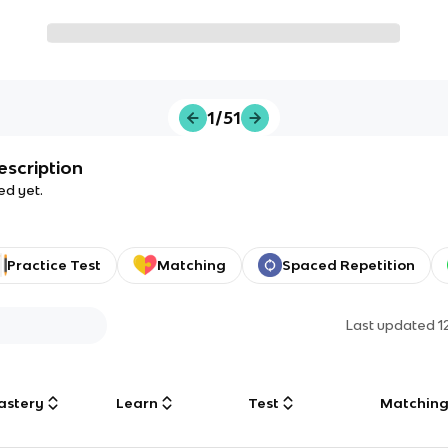
1/51
escription
ed yet.
Practice Test
Matching
Spaced Repetition
Last updated
1
astery
Learn
Test
Matchin