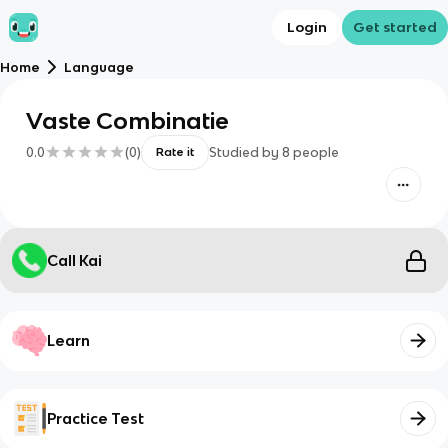
Login
Get started
Home
Language
Vaste Combinatie
0.0
(
0
)
Studied by
8
people
Rate it
Call Kai
Learn
Practice Test