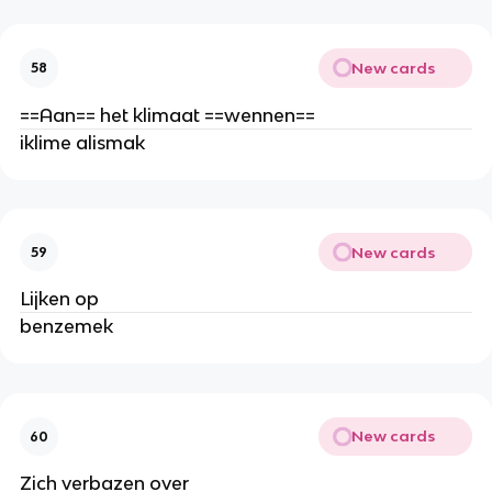
New cards
58
==Aan== het klimaat ==wennen==
iklime alismak
New cards
59
Lijken op
benzemek
New cards
60
Zich verbazen over