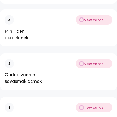
New cards
2
Pijn lijden
aci cekmek
New cards
3
Oorlog voeren
savasmak acmak
New cards
4