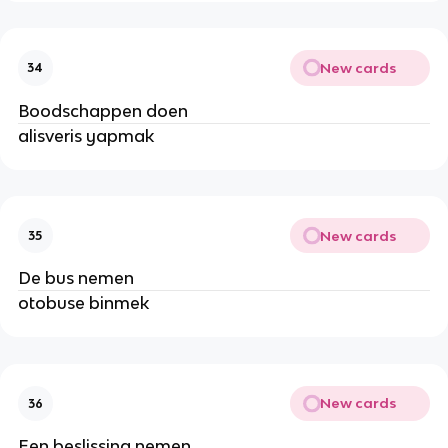
New cards
34
Boodschappen doen
alisveris yapmak
New cards
35
De bus nemen
otobuse binmek
New cards
36
Een beslissing nemen