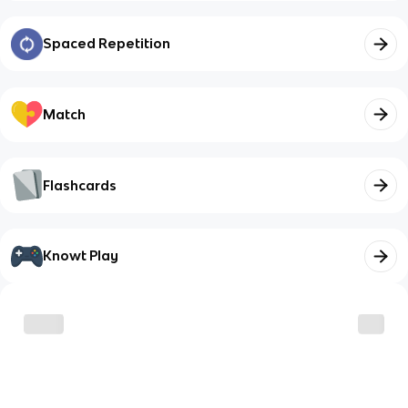
Spaced Repetition
Match
Flashcards
Knowt Play