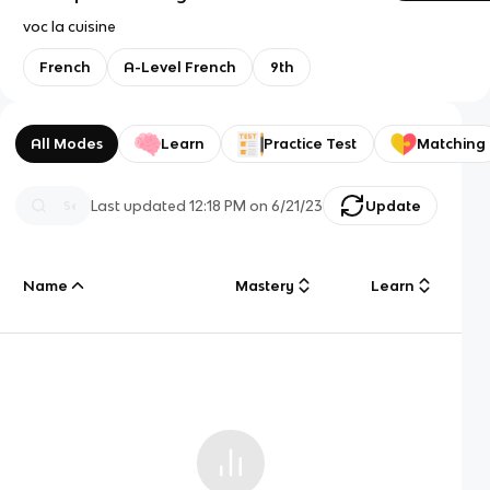
voc la cuisine
French
A-Level French
9th
All Modes
Learn
Practice Test
Matching
Last updated
12:18 PM
on
6/21/23
Update
Name
Mastery
Learn