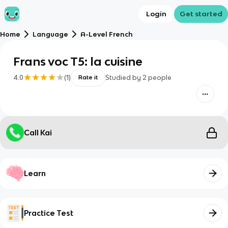
Login
Get started
Home
Language
A-Level French
Frans voc T5: la cuisine
4.0
(
1
)
Studied by
2
people
Rate it
Call Kai
Learn
Practice Test