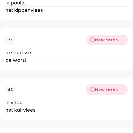
le poulet
het kippenvlees
New cards
61
la saucisse
de worst
New cards
62
le veau
het kalfvlees