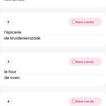
New cards
2
l’épicerie
de kruidenierszaak
New cards
3
le four
de oven
New cards
4