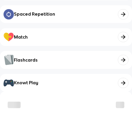
Spaced Repetition
Match
Flashcards
Knowt Play