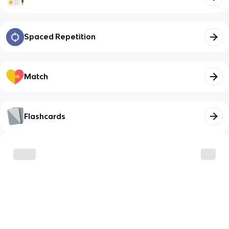
Spaced Repetition
Match
Flashcards