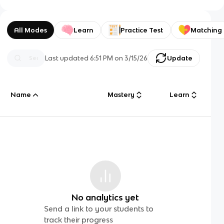
Andrzejewski, A. Weigle. Narodowa Fundacja Ochrony
Środowiska, Warszawa: 29-35. Wójciak H. 2003. Flora Polski.
Porosty, mszaki, paprotniki. MULTICO Oficyna Wydawnicza,
Warszawa. https://www.wigry.org.pl/porosty/nadrzewne.html,
All Modes
Learn
Practice Test
Matching
dostęp: 7.04.2025
Last updated
6:51 PM
on
3/15/26
Update
Name
Mastery
Learn
No analytics yet
Send a link to your students to
track their progress