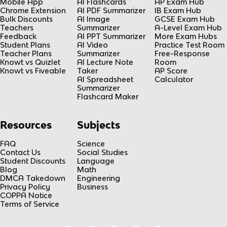
Mobile App
AI Flashcards
AP Exam Hub
Chrome Extension
AI PDF Summarizer
IB Exam Hub
Bulk Discounts
AI Image
GCSE Exam Hub
Teachers
Summarizer
A-Level Exam Hub
Feedback
AI PPT Summarizer
More Exam Hubs
Student Plans
AI Video
Practice Test Room
Teacher Plans
Summarizer
Free-Response
Knowt vs Quizlet
AI Lecture Note
Room
Knowt vs Fiveable
Taker
AP Score
AI Spreadsheet
Calculator
Summarizer
Flashcard Maker
Resources
Subjects
FAQ
Science
Contact Us
Social Studies
Student Discounts
Language
Blog
Math
DMCA Takedown
Engineering
Privacy Policy
Business
COPPA Notice
Terms of Service