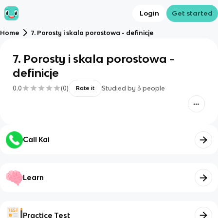
Login
Get started
Home
7. Porosty i skala porostowa - definicje
7. Porosty i skala porostowa -
definicje
0.0
(
0
)
Studied by
3
people
Rate it
Call Kai
Learn
Practice Test