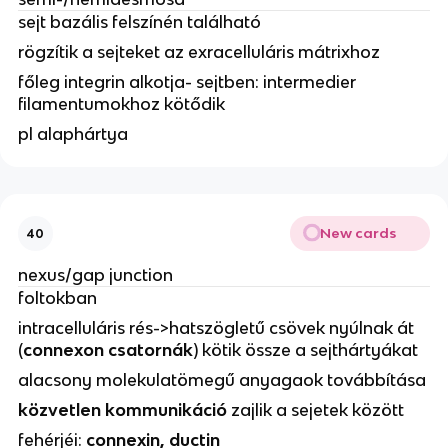
sejt bazális felszínén található
rögzítik a sejteket az exracelluláris mátrixhoz
főleg integrin alkotja- sejtben: intermedier
filamentumokhoz kötődik
pl alaphártya
New cards
40
nexus/gap junction
foltokban
intracelluláris rés->hatszögletű csövek nyúlnak át
(
connexon csatornák
) kötik össze a sejthártyákat
alacsony molekulatömegű anyagaok továbbítása
közvetlen kommunikáció
zajlik a sejetek között
fehérjéi:
connexin, ductin