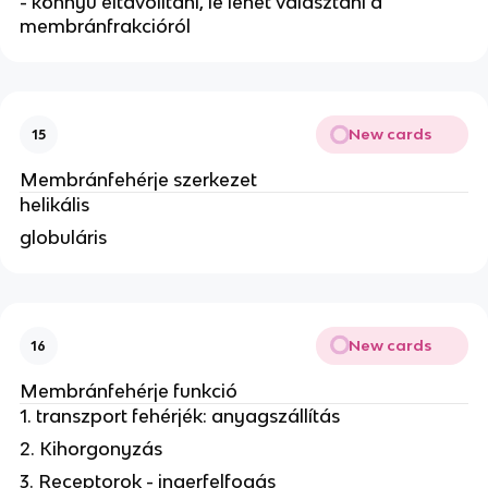
- könnyű eltávolítani, le lehet választani a
membránfrakcióról
New cards
15
Membránfehérje szerkezet
helikális
globuláris
New cards
16
Membránfehérje funkció
1. transzport fehérjék: anyagszállítás
2. Kihorgonyzás
3. Receptorok - ingerfelfogás