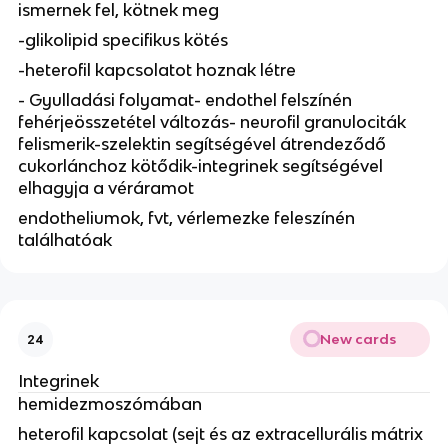
ismernek fel, kötnek meg
-glikolipid specifikus kötés
-heterofil kapcsolatot hoznak létre
- Gyulladási folyamat- endothel felszínén
fehérjeösszetétel változás- neurofil granulociták
felismerik-szelektin segítségével átrendeződő
cukorlánchoz kötődik-integrinek segítségével
elhagyja a véráramot
endotheliumok, fvt, vérlemezke feleszínén
találhatóak
New cards
24
Integrinek
hemidezmoszómában
heterofil kapcsolat (sejt és az extracellurális mátrix