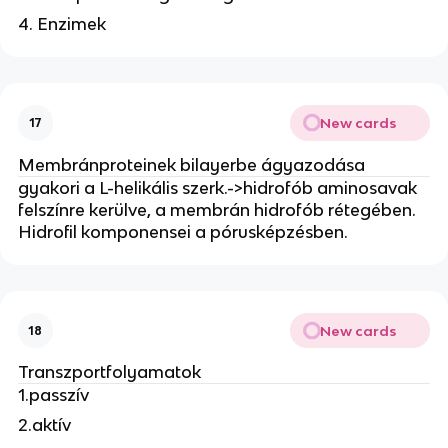
4. Enzimek
New cards
17
Membránproteinek bilayerbe ágyazodása
gyakori a L-helikális szerk.->hidrofób aminosavak
felszínre kerülve, a membrán hidrofób rétegében.
Hidrofil komponensei a pórusképzésben.
New cards
18
Transzportfolyamatok
1.passzív
2.aktív