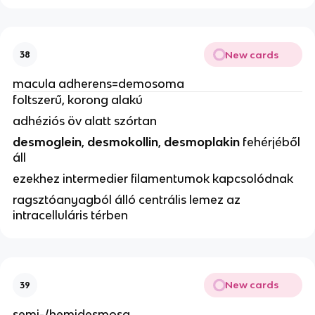
New cards
38
macula adherens=demosoma
foltszerű, korong alakú
adhéziós öv alatt szórtan
desmoglein
,
desmokollin
,
desmoplakin
fehérjéből
áll
ezekhez intermedier filamentumok kapcsolódnak
ragsztóanyagból álló centrális lemez az
intracelluláris térben
New cards
39
semi-/hemidesmosa