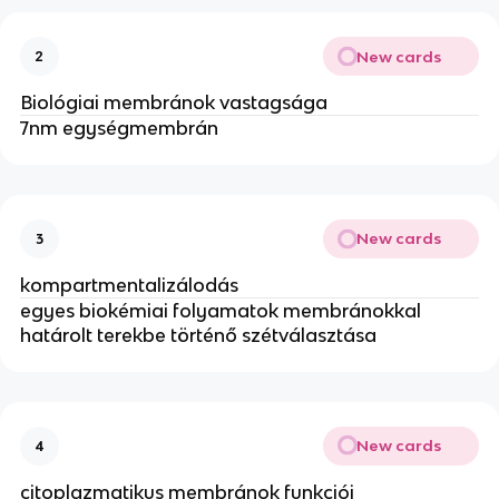
New cards
2
Biológiai membránok vastagsága
7nm egységmembrán
New cards
3
kompartmentalizálodás
egyes biokémiai folyamatok membránokkal
határolt terekbe történő szétválasztása
New cards
4
citoplazmatikus membránok funkciói