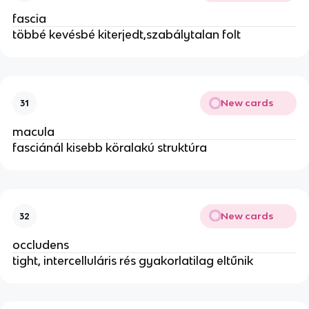
fascia
többé kevésbé kiterjedt,szabálytalan folt
New cards
31
macula
fasciánál kisebb köralakú struktúra
New cards
32
occludens
tight, intercelluláris rés gyakorlatilag eltűnik