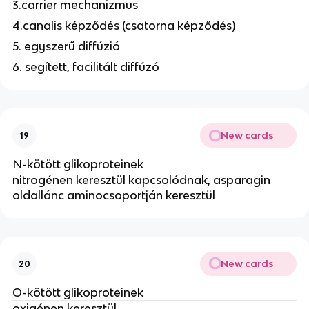
3.carrier mechanizmus
4.canalis képződés (csatorna képződés)
5. egyszerű diffúzió
6. segített, facilitált diffúzó
New cards
19
N-kötött glikoproteinek
nitrogénen keresztül kapcsolódnak, asparagin
oldallánc aminocsoportján keresztül
New cards
20
O-kötött glikoproteinek
oxigénen keresztül