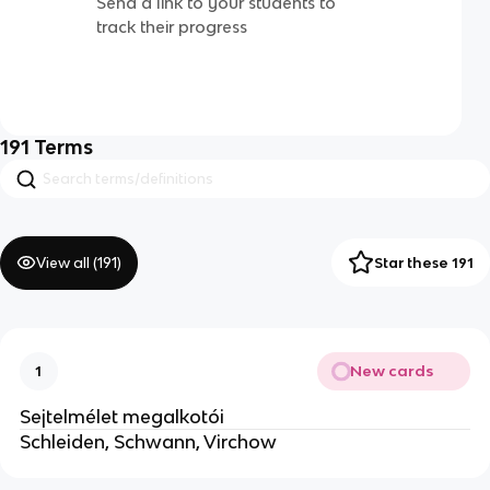
Send a link to your students to
track their progress
191
Terms
View all (
191
)
Star these 191
New cards
1
Sejtelmélet megalkotói
Schleiden, Schwann, Virchow