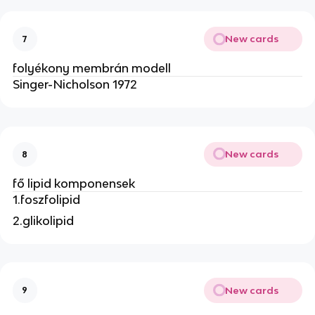
New cards
7
folyékony membrán modell
Singer-Nicholson 1972
New cards
8
fő lipid komponensek
1.foszfolipid
2.glikolipid
New cards
9