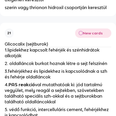
szerin vagy thrionon hidroxil csoportján keresztül
New cards
21
Glicocalix (sejtburok)
1.lipidekhez kapcsolt fehérjék és szénhidrátok
alkotják
2. oldalláncok burkot hoznak létre a sejt felszínén
3.fehérjékhez és lipidekhez is kapcsolódnak a szh
és fehérje oldalláncok
4.
PAS reakció
val mutathatóak ki: jód tartalmú
vegyület, mely reagál a sejtekben, szövetekben
található speciális szh-okkal és a sejtburokban
található oldalláncokkal
5. védő funkció, intercelluláris cement, fehérjékhez
is kapcsolódhat