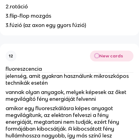
2.rotáció
3.flip-flop mozgás
3.fúzió (az axon egy gyors fúzió)
New cards
12
fluoreszcencia
jelenség, amit gyakran használunk mikroszkópos
technikák esetén
vannak olyan anyagok, melyek képesek az őket
megvilágító fény energiáját felvenni
amikor egy fluoreszkálásra képes anyagot
megvilágítunk, az elektron felveszi a fény
energiáját, megtartani nem tudják, ezért fény
formájában kibocsátják. A kibocsátott fény
hullámhossza nagyobb, így más színű lesz