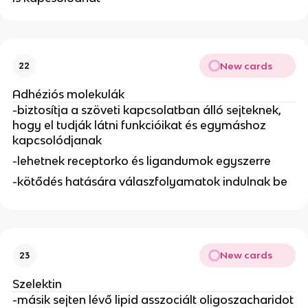
New cards
22
Adhéziós molekulák
-biztosítja a szöveti kapcsolatban álló sejteknek,
hogy el tudják látni funkcióikat és egymáshoz
kapcsolódjanak
-lehetnek receptorko és ligandumok egyszerre
-kötődés hatására válaszfolyamatok indulnak be
New cards
23
Szelektin
-másik sejten lévő lipid asszociált oligoszacharidot