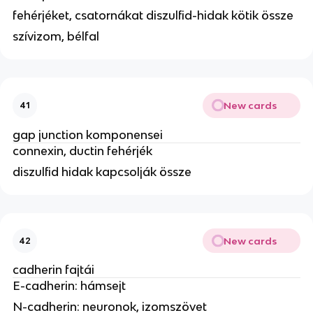
fehérjéket, csatornákat diszulfid-hidak kötik össze
szívizom, bélfal
New cards
41
gap junction komponensei
connexin, ductin fehérjék
diszulfid hidak kapcsolják össze
New cards
42
cadherin fajtái
E-cadherin: hámsejt
N-cadherin: neuronok, izomszövet