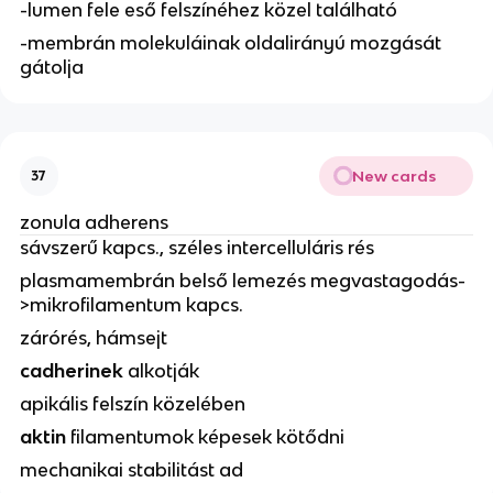
-lumen fele eső felszínéhez közel található
-membrán molekuláinak oldalirányú mozgását
gátolja
New cards
37
zonula adherens
sávszerű kapcs., széles intercelluláris rés
plasmamembrán belső lemezés megvastagodás-
>mikrofilamentum kapcs.
zárórés, hámsejt
cadherinek
alkotják
apikális felszín közelében
aktin
filamentumok képesek kötődni
mechanikai stabilitást ad