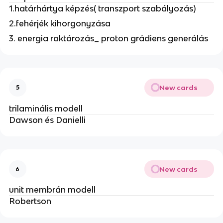
1.határhártya képzés( transzport szabályozás)
2.fehérjék kihorgonyzása
3. energia raktározás_ proton grádiens generálás
New cards
5
trilaminális modell
Dawson és Danielli
New cards
6
unit membrán modell
Robertson