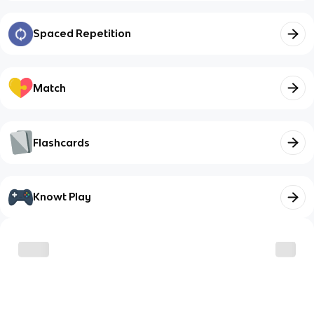
Spaced Repetition
Match
Flashcards
Knowt Play