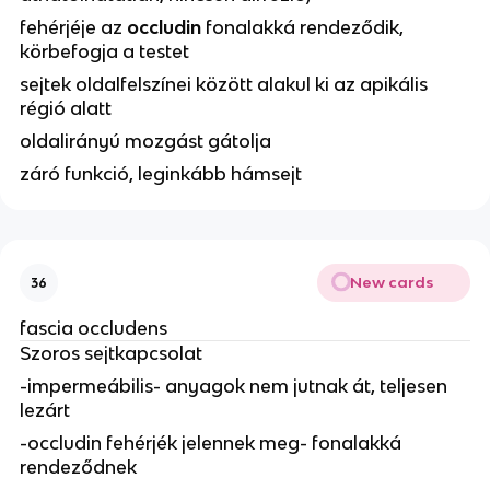
fehérjéje az
occludin
fonalakká rendeződik,
körbefogja a testet
sejtek oldalfelszínei között alakul ki az apikális
régió alatt
oldalirányú mozgást gátolja
záró funkció, leginkább hámsejt
New cards
36
fascia occludens
Szoros sejtkapcsolat
-impermeábilis- anyagok nem jutnak át, teljesen
lezárt
-occludin fehérjék jelennek meg- fonalakká
rendeződnek