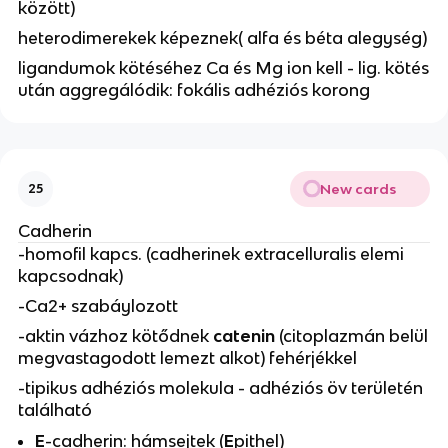
között)
heterodimerekek képeznek( alfa és béta alegység)
ligandumok kötéséhez Ca és Mg ion kell - lig. kötés
után aggregálódik: fokális adhéziós korong
New cards
25
Cadherin
-homofil kapcs. (cadherinek extracelluralis elemi
kapcsodnak)
-Ca2+ szabáylozott
-aktin vázhoz kötődnek
catenin
(citoplazmán belül
megvastagodott lemezt alkot)
fehérjékkel
-tipikus adhéziós molekula - adhéziós öv területén
található
E
-cadherin: hámsejtek (
E
pithel)