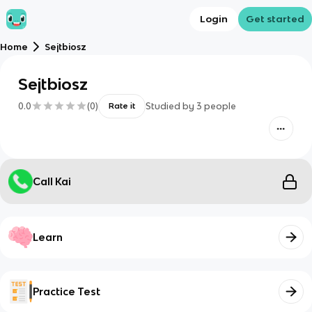
Login
Get started
Home
Sejtbiosz
Sejtbiosz
0.0
(
0
)
Studied by
3
people
Rate it
Call Kai
Learn
Practice Test