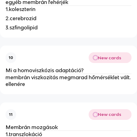
egyéb membrán fehérjék
1.koleszterin
2.cerebrozid
3.szfingolipid
New cards
10
Mi a homoviszkózis adaptáció?
membrán viszkozitás megmarad hőmérséklet vált.
ellenére
New cards
11
Membrán mozgások
1.transzlokáció