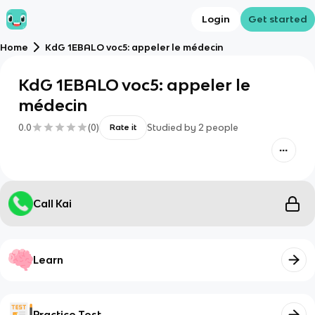
Login
Get started
Home
KdG 1EBALO voc5: appeler le médecin
KdG 1EBALO voc5: appeler le
médecin
0.0
(
0
)
Studied by
2
people
Rate it
Call Kai
Learn
Practice Test