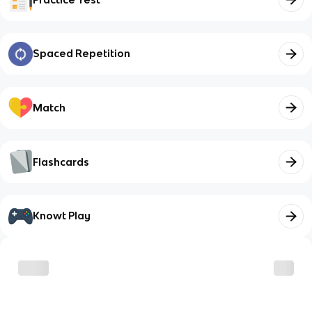
Spaced Repetition
Match
Flashcards
Knowt Play