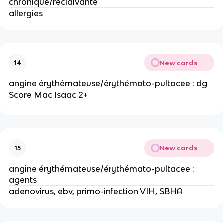
chronique/recidivante
allergies
New cards
14
angine érythémateuse/érythémato-pultacee : dg
Score Mac Isaac 2+
New cards
15
angine érythémateuse/érythémato-pultacee :
agents
adenovirus, ebv, primo-infection VIH, SBHA