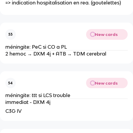
=> indication hospitalisation en rea. (goutelettes)
New cards
53
méningite: PeC si CO a PL
2 hemoc → DXM 4j + ATB → TDM cerebral
New cards
54
méningite: ttt si LCS trouble
immediat - DXM 4j
C3G IV