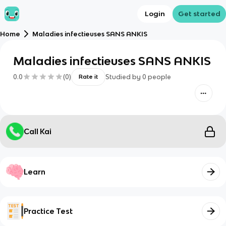
Login
Get started
Home
Maladies infectieuses SANS ANKIS
Maladies infectieuses SANS ANKIS
0.0
(
0
)
Studied by
0
people
Rate it
Call Kai
Learn
Practice Test