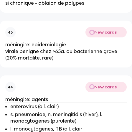
si chronique - ablaion de polypes
New cards
43
méningite: epidemiologie
virale benigne chez >65a. ou bacterienne grave
(20% mortalite, rare)
New cards
44
méningite: agents
enterovirus (a l. clair)
s. pneumoniae, n. meningitidis (hiver), l.
monocytogenes (purulente)
l. monocytogenes, TB (a l. clair