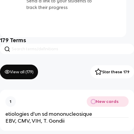
Send a link to your students to
track their progress
179
Terms
View all (
179
)
Star these 179
New cards
1
etiologies d’un sd mononucleosique
EBV, CMV, VIH, T. Gondii