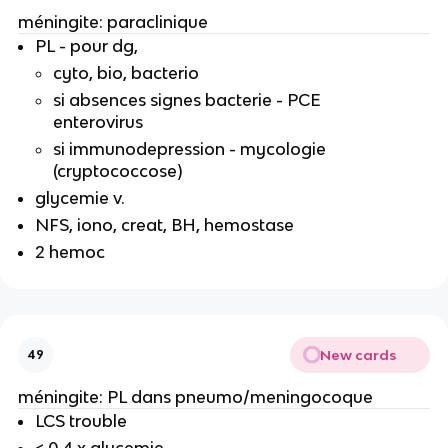
méningite: paraclinique
PL - pour dg,
cyto, bio, bacterio
si absences signes bacterie - PCE
enterovirus
si immunodepression - mycologie
(cryptococcose)
glycemie v.
NFS, iono, creat, BH, hemostase
2 hemoc
New cards
49
méningite: PL dans pneumo/meningocoque
LCS trouble
< 0,4 x glycemie