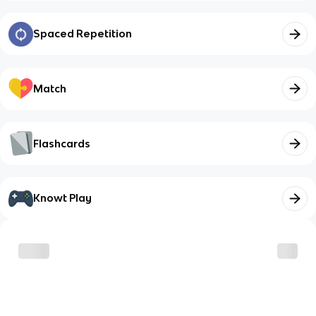
Spaced Repetition
Match
Flashcards
Knowt Play