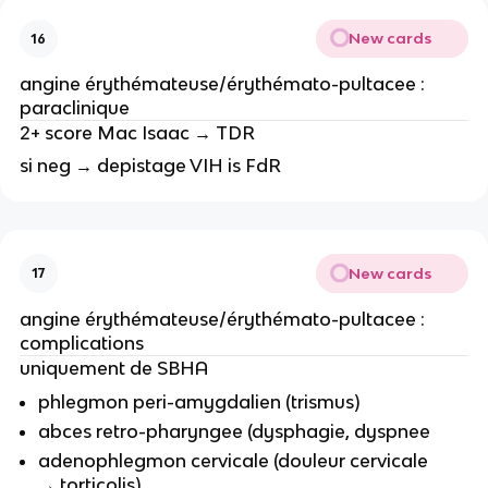
New cards
16
angine érythémateuse/érythémato-pultacee :
paraclinique
2+ score Mac Isaac → TDR
si neg → depistage VIH is FdR
New cards
17
angine érythémateuse/érythémato-pultacee :
complications
uniquement de SBHA
phlegmon peri-amygdalien (trismus)
abces retro-pharyngee (dysphagie, dyspnee
adenophlegmon cervicale (douleur cervicale
→ torticolis)