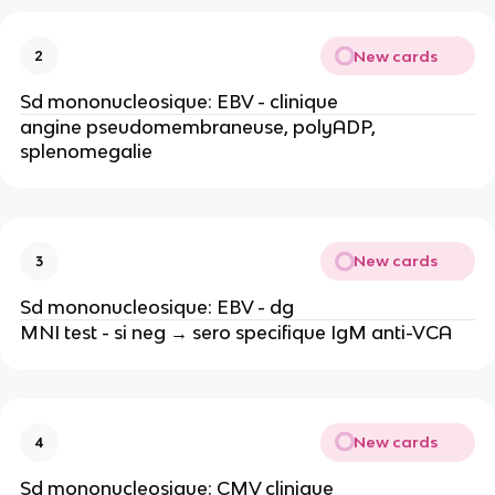
New cards
2
Sd mononucleosique: EBV - clinique
angine pseudomembraneuse, polyADP,
splenomegalie
New cards
3
Sd mononucleosique: EBV - dg
MNI test - si neg → sero specifique IgM anti-VCA
New cards
4
Sd mononucleosique: CMV clinique