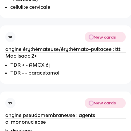
cellulite cervicale
New cards
18
angine érythémateuse/érythémato-pultacee : ttt
Mac Isaac 2+
TDR + - AMOX 6j
TDR - - paracetamol
New cards
19
angine pseudomembraneuse : agents
a. mononucleose
b. diphterie