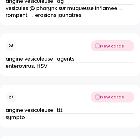
angine vesiculeuse : dg
vesicules @ pharynx sur muqueuse inflamee →
rompent → erosions jaunatres
New cards
26
angine vesiculeuse : agents
enterovirus, HSV
New cards
27
angine vesiculeuse : ttt
sympto