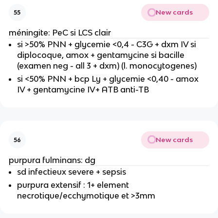
New cards
55
méningite: PeC si LCS clair
si >50% PNN + glycemie <0,4 - C3G + dxm IV si
diplocoque, amox + gentamycine si bacille
(examen neg - all 3 + dxm) (l. monocytogenes)
si <50% PNN + bcp Ly + glycemie <0,40 - amox
IV + gentamycine IV+ ATB anti-TB
New cards
56
purpura fulminans: dg
sd infectieux severe + sepsis
purpura extensif : 1+ element
necrotique/ecchymotique et >3mm