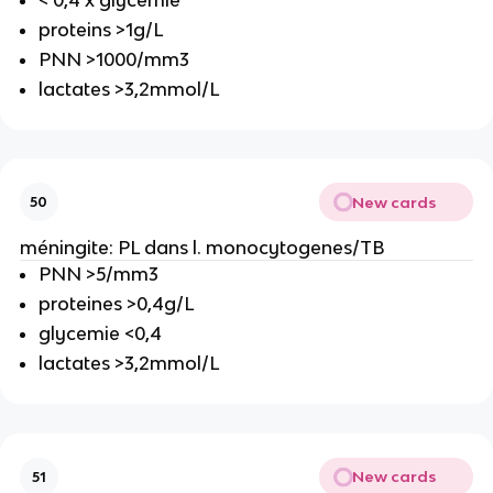
proteins >1g/L
PNN >1000/mm3
lactates >3,2mmol/L
New cards
50
méningite: PL dans l. monocytogenes/TB
PNN >5/mm3
proteines >0,4g/L
glycemie <0,4
lactates >3,2mmol/L
New cards
51