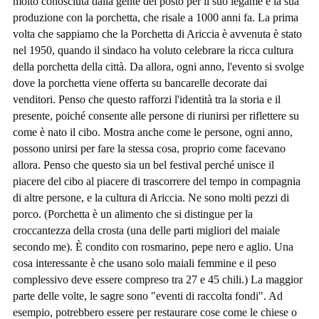
molto conosciuta dalla gente del posto per il suo legame e la sua
produzione con la porchetta, che risale a 1000 anni fa. La prima
volta che sappiamo che la Porchetta di Ariccia è avvenuta è stato
nel 1950, quando il sindaco ha voluto celebrare la ricca cultura
della porchetta della città. Da allora, ogni anno, l'evento si svolge
dove la porchetta viene offerta su bancarelle decorate dai
venditori. Penso che questo rafforzi l'identità tra la storia e il
presente, poiché consente alle persone di riunirsi per riflettere su
come è nato il cibo. Mostra anche come le persone, ogni anno,
possono unirsi per fare la stessa cosa, proprio come facevano
allora. Penso che questo sia un bel festival perché unisce il
piacere del cibo al piacere di trascorrere del tempo in compagnia
di altre persone, e la cultura di Ariccia. Ne sono molti pezzi di
porco. (Porchetta è un alimento che si distingue per la
croccantezza della crosta (una delle parti migliori del maiale
secondo me). È condito con rosmarino, pepe nero e aglio. Una
cosa interessante è che usano solo maiali femmine e il peso
complessivo deve essere compreso tra 27 e 45 chili.) La maggior
parte delle volte, le sagre sono "eventi di raccolta fondi". Ad
esempio, potrebbero essere per restaurare cose come le chiese o