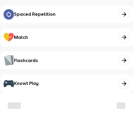
Spaced Repetition
Match
Flashcards
Knowt Play