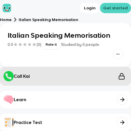
Login
Get started
Home
Italian Speaking Memorisation
Italian Speaking Memorisation
0.0
(
0
)
Studied by
0
people
Rate it
Call Kai
Learn
Practice Test