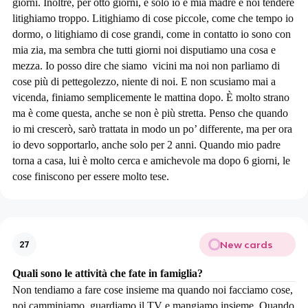
giorni. Inoltre, per otto giorni, è solo io e mia madre e noi tendere
litighiamo troppo. Litighiamo di cose piccole, come che tempo io
dormo, o litighiamo di cose grandi, come in contatto io sono con
mia zia, ma sembra che tutti giorni noi disputiamo una cosa e
mezza. Io posso dire che siamo vicini ma noi non parliamo di
cose più di pettegolezzo, niente di noi. E non scusiamo mai a
vicenda, finiamo semplicemente le mattina dopo. È molto strano
ma è come questa, anche se non è più stretta. Penso che quando
io mi crescerò, sarò trattata in modo un po’ differente, ma per ora
io devo sopportarlo, anche solo per 2 anni. Quando mio padre
torna a casa, lui è molto cerca e amichevole ma dopo 6 giorni, le
cose finiscono per essere molto tese.
New cards
27
Quali sono le attività che fate in famiglia?
Non tendiamo a fare cose insieme ma quando noi facciamo cose,
noi camminiamo, guardiamo il TV e mangiamo insieme. Quando