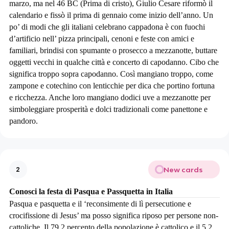
marzo, ma nel 46 BC (Prima di cristo), Giulio Cesare riformò il
calendario e fissò il prima di gennaio come inizio dell’anno. Un
po’ di modi che gli italiani celebrano cappadona è con fuochi
d’artificio nell’ pizza principali, cenoni e feste con amici e
familiari, brindisi con spumante o prosecco a mezzanotte, buttare
oggetti vecchi in qualche città e concerto di capodanno. Cibo che
significa troppo sopra capodanno. Così mangiano troppo, come
zampone e cotechino con lenticchie per dica che portino fortuna
e ricchezza. Anche loro mangiano dodici uve a mezzanotte per
simboleggiare prosperità e dolci tradizionali come panettone e
pandoro.
New cards
2
Conosci la festa di Pasqua e Passquetta in Italia
Pasqua e pasquetta e il ‘reconsimente di lì persecutione e
crocifissione di Jesus’ ma posso significa riposo per persone non-
cattoliche. Il 79,2 percento della popolazione è cattolico e il 5,2