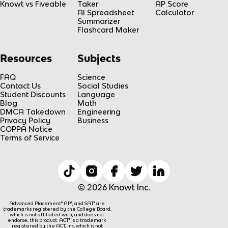
Knowt vs Fiveable
Taker
AP Score
AI Spreadsheet
Calculator
Summarizer
Flashcard Maker
Resources
Subjects
FAQ
Science
Contact Us
Social Studies
Student Discounts
Language
Blog
Math
DMCA Takedown
Engineering
Privacy Policy
Business
COPPA Notice
Terms of Service
© 2026 Knowt Inc.
Advanced Placement® AP®, and SAT® are
trademarks registered by the College Board,
which is not affiliated with, and does not
endorse, this product. ACT® is a trademark
registered by the ACT, Inc, which is not