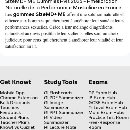
SizeMD+ ME Gummies Avis 2025 – Amélioration
Naturelle de la Performance Masculine en France
Les
offrent une solution naturelle et
gommes SizeMD+ ME
efficace aux hommes qui cherchent à améliorer leur santé et leurs
performances sexuelles. Grâce à leur mélange d'ingrédients
naturels et aux avis positifs de leurs clients, elles sont un choix
judicieux pour ceux qui cherchent à améliorer leur vitalité et leur
satisfaction au lit.
Get Knowt
Study Tools
Exams
Mobile App
AI Flashcards
AP Exam Hub
Chrome Extension
AI PDF Summarizer
IB Exam Hub
Bulk Discounts
AI Image
GCSE Exam Hub
Teachers
Summarizer
A-Level Exam Hub
Feedback
AI PPT Summarizer
More Exam Hubs
Student Plans
AI Video
Practice Test Room
Teacher Plans
Summarizer
Free-Response
Knowt vs Quizlet
AI Lecture Note
Room