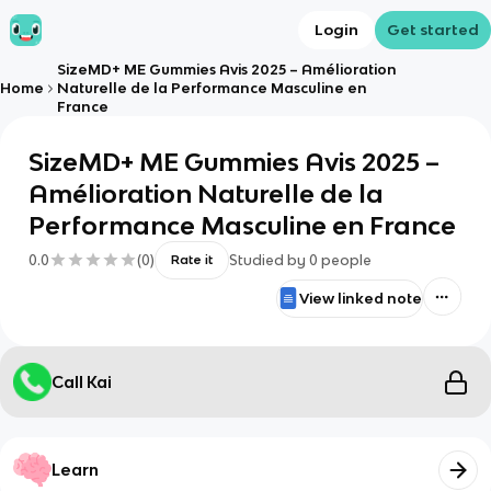
Login
Get started
SizeMD+ ME Gummies Avis 2025 – Amélioration
Home
Naturelle de la Performance Masculine en
France
SizeMD+ ME Gummies Avis 2025 –
Amélioration Naturelle de la
Performance Masculine en France
0.0
(
0
)
Studied by
0
people
Rate it
View linked note
Call Kai
Learn