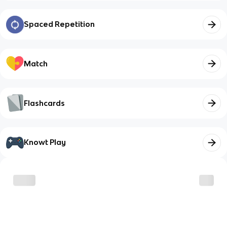
Spaced Repetition
Match
Flashcards
Knowt Play