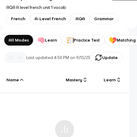
AQA A level french unit 1 vocab
French
A-Level French
AQA
Grammar
All Modes
Learn
Practice Test
Matching
Last updated
4:50 PM
on
9/13/25
Update
Name
Mastery
Learn