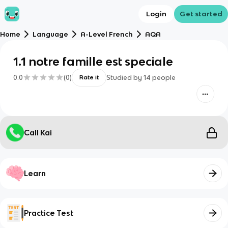
Login
Get started
Home
Language
A-Level French
AQA
1.1 notre famille est speciale
0.0
(
0
)
Studied by
14
people
Rate it
Call Kai
Learn
Practice Test