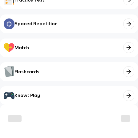
Spaced Repetition
Match
Flashcards
Knowt Play