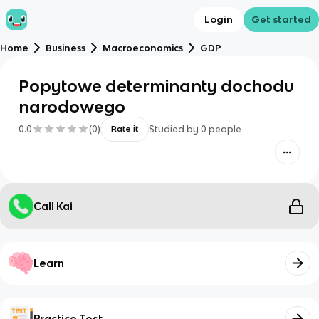
Login
Get started
Home
Business
Macroeconomics
GDP
Popytowe determinanty dochodu
narodowego
0.0
(
0
)
Studied by
0
people
Rate it
Call Kai
Learn
Practice Test