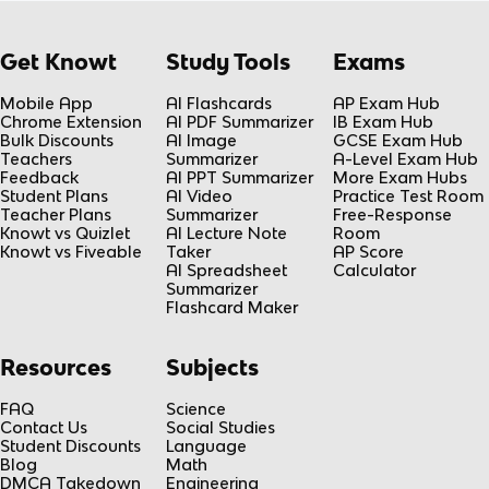
Get Knowt
Study Tools
Exams
Mobile App
AI Flashcards
AP Exam Hub
Chrome Extension
AI PDF Summarizer
IB Exam Hub
Bulk Discounts
AI Image
GCSE Exam Hub
Teachers
Summarizer
A-Level Exam Hub
Feedback
AI PPT Summarizer
More Exam Hubs
Student Plans
AI Video
Practice Test Room
Teacher Plans
Summarizer
Free-Response
Knowt vs Quizlet
AI Lecture Note
Room
Knowt vs Fiveable
Taker
AP Score
AI Spreadsheet
Calculator
Summarizer
Flashcard Maker
Resources
Subjects
FAQ
Science
Contact Us
Social Studies
Student Discounts
Language
Blog
Math
DMCA Takedown
Engineering