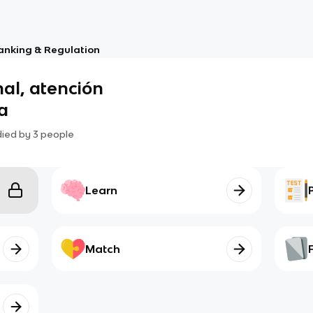
anking & Regulation
nal, atención
a
died by
3
people
Learn
Match