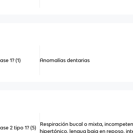
se 1? (1)
Anomalías dentarias
Respiración bucal o mixta, incompetenci
se 2 tipo 1? (5)
hipertónico, lengua baja en reposo, inte