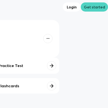
Login
Get started
Practice Test
Flashcards