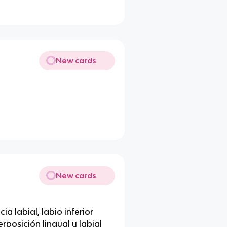
New cards
New cards
a labial, labio inferior
rposición lingual y labial