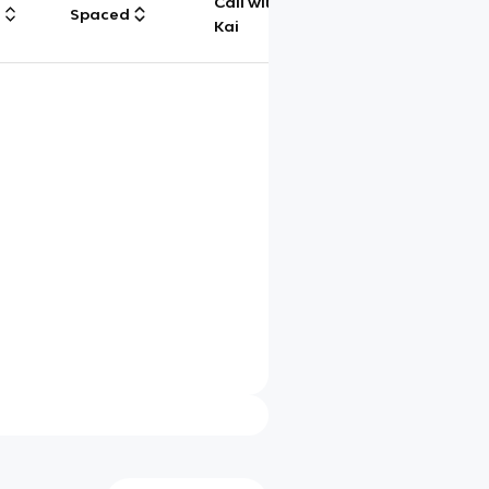
Call with
g
Spaced
Chat
Kai