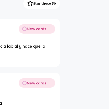
Star these 30
New cards
ia labial y hace que la
o
New cards
ia