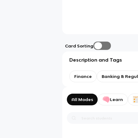
Card Sorting
Description and Tags
Finance
Banking & Regul
All Modes
Learn