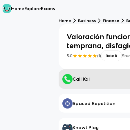
Home
Explore
Exams
Home
Business
Finance
B
Valoración funcio
temprana, disfagi
5.0
(
1
)
Stu
Rate it
Call Kai
Spaced Repetition
Knowt Play