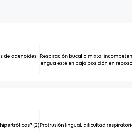
es de adenoides
Respiración bucal o mixta, incompetenc
lengua esté en baja posición en repos
ipertróficas? (2)
Protrusión lingual, dificultad respirator