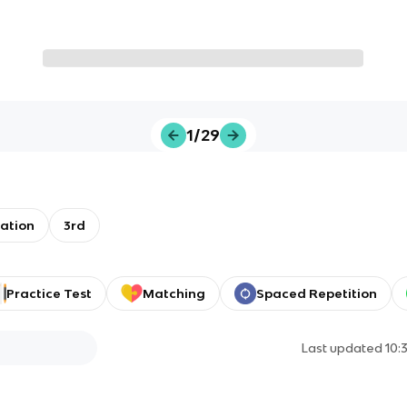
1/29
ation
3rd
Practice Test
Matching
Spaced Repetition
Last updated
10: