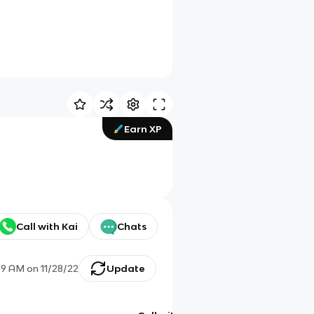
Earn XP
Call with Kai
Chats
39 AM
on
11/28/22
Update