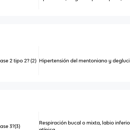
se 2 tipo 2? (2)
Hipertensión del mentoniano y degluci
Respiración bucal o mixta, labio inferi
ase 3?(3)
atípica