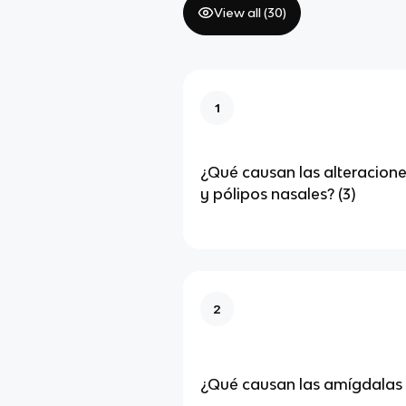
View all (
30
)
1
¿Qué causan las alteracion
y pólipos nasales? (3)
2
¿Qué causan las amígdalas h