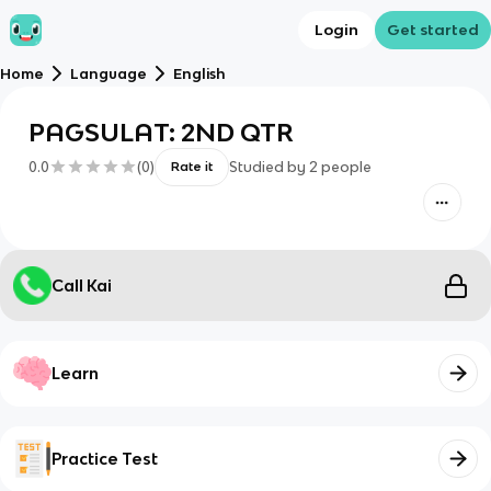
Login
Get started
Home
Language
English
PAGSULAT: 2ND QTR
0.0
(
0
)
Studied by
2
people
Rate it
Call Kai
Learn
Practice Test