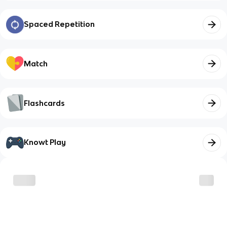
Spaced Repetition
Match
Flashcards
Knowt Play