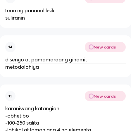
tuon ng pananaliksik
suliranin
New cards
14
disenyo at pamamaraang ginamit
metodolohiya
New cards
15
karaniwang katangian
-obhetibo
-100-250 salita
-lohikal at laman ang 4 na elemento