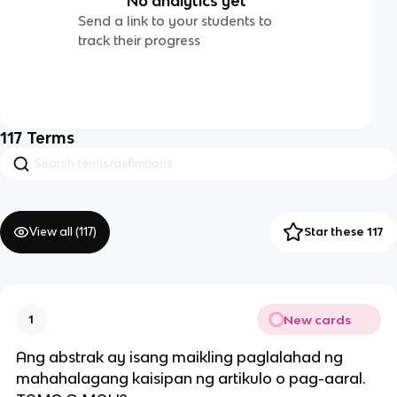
No analytics yet
Send a link to your students to
track their progress
117
Terms
View all (
117
)
Star these 117
New cards
1
Ang abstrak ay isang maikling paglalahad ng
mahahalagang kaisipan ng artikulo o pag-aaral.