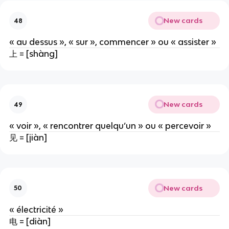
New cards
48
« au dessus », « sur », commencer » ou « assister »
上 = [shàng]
New cards
49
« voir », « rencontrer quelqu’un » ou « percevoir »
见 = [jiàn]
New cards
50
« électricité »
电 = [diàn]