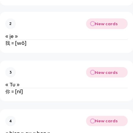
New cards
2
« je »
我 = [wǒ]
New cards
3
« Tu »
你 = [nǐ]
New cards
4