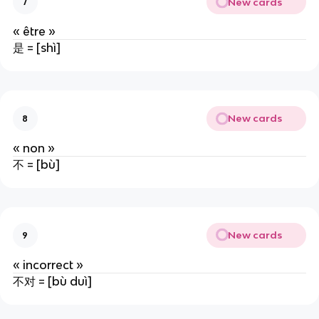
New cards
7
« être »
是 = [shì]
New cards
8
« non »
不 = [bù]
New cards
9
« incorrect »
不对 = [bù duì]