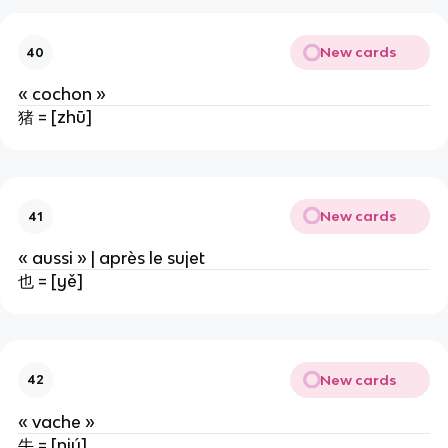
New cards
40
« cochon »
猪 = [zhū]
New cards
41
« aussi » | après le sujet
也 = [yě]
New cards
42
« vache »
牛 = [niú]