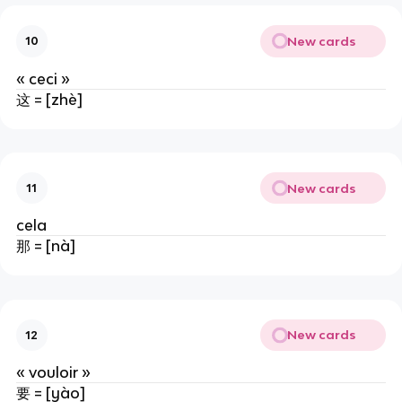
New cards
10
« ceci »
这 = [zhè]
New cards
11
cela
那 = [nà]
New cards
12
« vouloir »
要 = [yào]