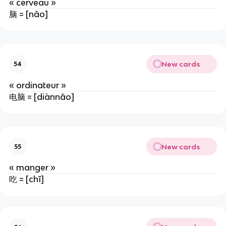
« cerveau »
脑 = [nǎo]
New cards
54
« ordinateur »
电脑 = [diànnǎo]
New cards
55
« manger »
吃 = [chī]