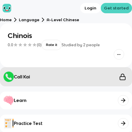
Login
Get started
Home
Language
A-Level Chinese
Chinois
0.0
(
0
)
Studied by
2
people
Rate it
Call Kai
Learn
Practice Test