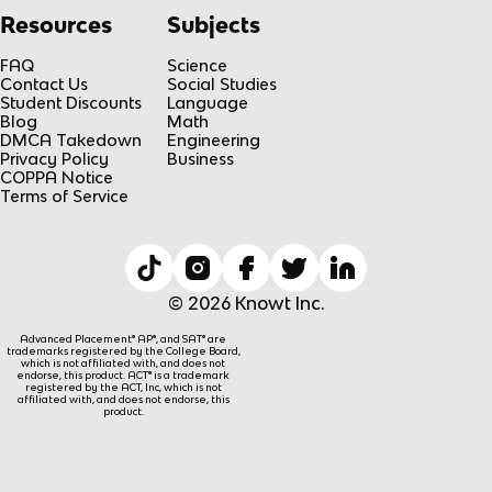
Resources
Subjects
FAQ
Science
Contact Us
Social Studies
Student Discounts
Language
Blog
Math
DMCA Takedown
Engineering
Privacy Policy
Business
COPPA Notice
Terms of Service
© 2026 Knowt Inc.
Advanced Placement® AP®, and SAT® are
trademarks registered by the College Board,
which is not affiliated with, and does not
endorse, this product. ACT® is a trademark
registered by the ACT, Inc, which is not
affiliated with, and does not endorse, this
product.