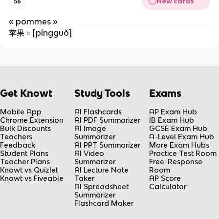
New cards
56
« pommes »
苹果 = [píngguǒ]
Get Knowt
Study Tools
Exams
Mobile App
AI Flashcards
AP Exam Hub
Chrome Extension
AI PDF Summarizer
IB Exam Hub
Bulk Discounts
AI Image
GCSE Exam Hub
Teachers
Summarizer
A-Level Exam Hub
Feedback
AI PPT Summarizer
More Exam Hubs
Student Plans
AI Video
Practice Test Room
Teacher Plans
Summarizer
Free-Response
Knowt vs Quizlet
AI Lecture Note
Room
Knowt vs Fiveable
Taker
AP Score
AI Spreadsheet
Calculator
Summarizer
Flashcard Maker