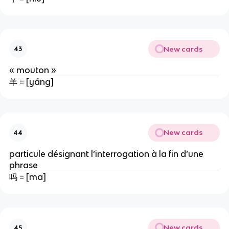
New cards
43
« mouton »
羊 = [yáng]
New cards
44
particule désignant l’interrogation à la fin d’une
phrase
吗 = [ma]
New cards
45