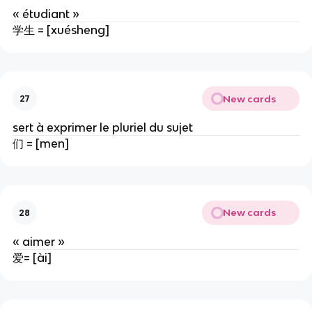
« étudiant »
学生 = [xuésheng]
New cards
27
sert à exprimer le pluriel du sujet
们 = [men]
New cards
28
« aimer »
爱= [ài]