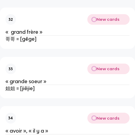
New cards
32
« grand frère »
哥哥 = [gēge]
New cards
33
« grande soeur »
姐姐 = [jiějie]
New cards
34
« avoir », « il y a »