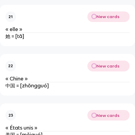
New cards
21
« elle »
她 = [tā]
New cards
22
« Chine »
中国 = [zhōngguó]
New cards
23
« États unis »
美国 = [měiguó]