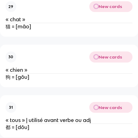
New cards
29
« chat »
猫 = [māo]
New cards
30
« chien »
狗 = [gōu]
New cards
31
« tous » | utilisé avant verbe ou adj
都 = [dōu]