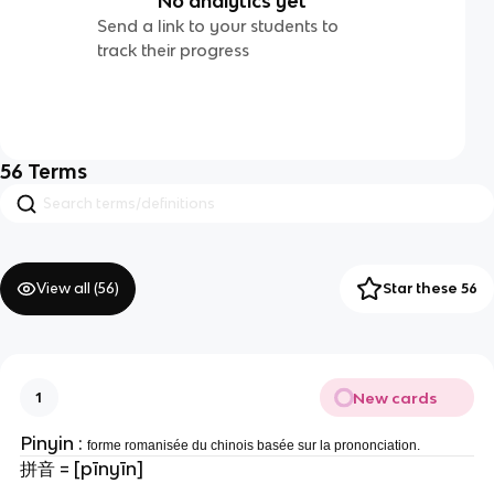
No analytics yet
Send a link to your students to
track their progress
56
Terms
View all (
56
)
Star these 56
New cards
1
Pinyin :
forme romanisée du chinois basée sur la prononciation.
拼音 = [pīnyīn]