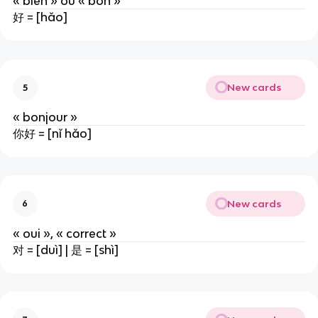
« bien » ou « bon »
好 = [hǎo]
New cards
5
« bonjour »
你好 = [nǐ hǎo]
New cards
6
« oui », « correct »
对 = [duì] | 是 = [shì]