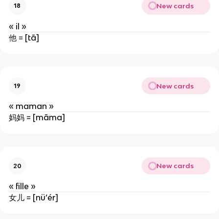
New cards
18
« il »
他 = [tā]
New cards
19
« maman »
妈妈 = [māma]
New cards
20
« fille »
女儿 = [nü’ér]