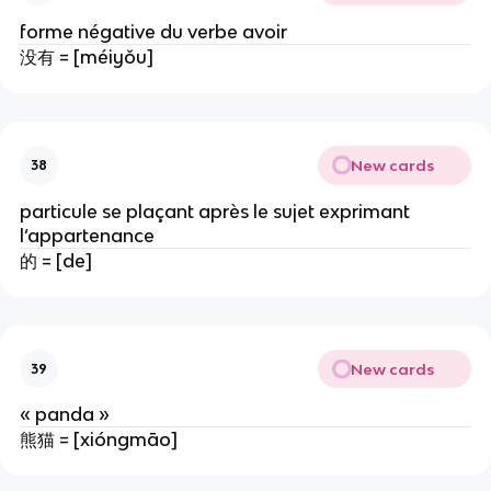
forme négative du verbe avoir
没有 = [méiyǒu]
New cards
38
particule se plaçant après le sujet exprimant
l’appartenance
的 = [de]
New cards
39
« panda »
熊猫 = [xióngmāo]