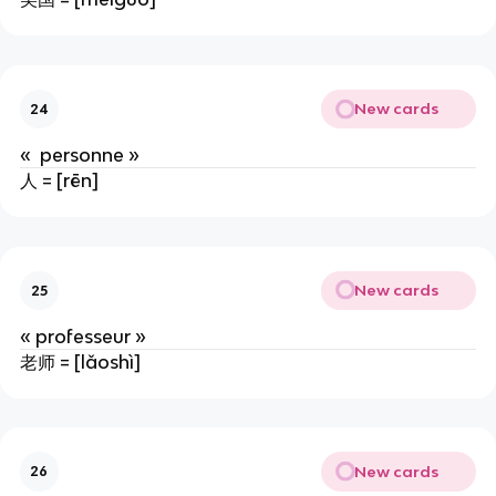
New cards
24
« personne »
人 = [rēn]
New cards
25
« professeur »
老师 = [lǎoshì]
New cards
26