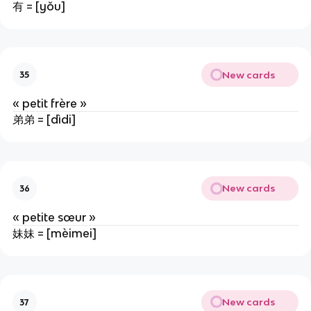
有 = [yǒu]
New cards
35
« petit frère »
弟弟 = [dìdi]
New cards
36
« petite sœur »
妹妹 = [mèimei]
New cards
37