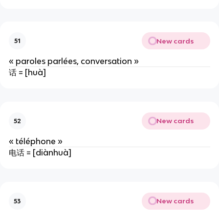
New cards
51
« paroles parlées, conversation »
话 = [huà]
New cards
52
« téléphone »
电话 = [diànhuà]
New cards
53