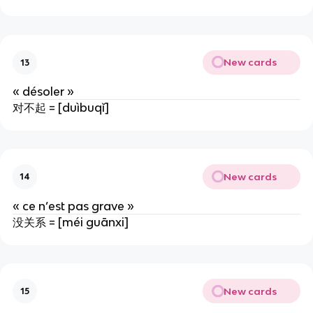
New cards
13
« désoler »
对不起 = [duìbuqǐ]
New cards
14
« ce n’est pas grave »
没关系 = [méi guānxi]
New cards
15