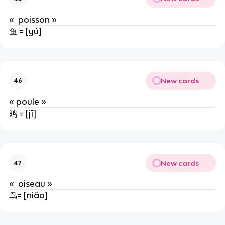
« poisson »
鱼 = [yú]
New cards
46
« poule »
鸡 = [jī]
New cards
47
« oiseau »
鸟= [niǎo]