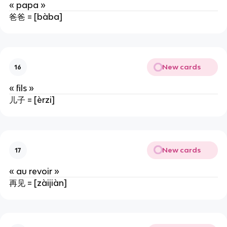
« papa »
爸爸 = [bàba]
New cards
16
« fils »
儿子 = [èrzi]
New cards
17
« au revoir »
再见 = [zàijiàn]