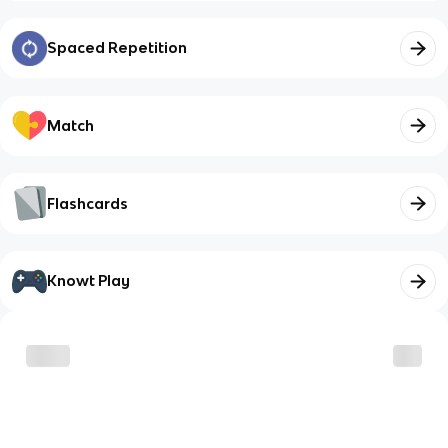
Spaced Repetition
Match
Flashcards
Knowt Play