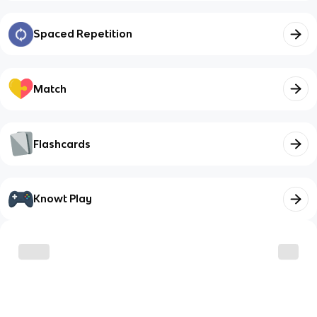
Spaced Repetition
Match
Flashcards
Knowt Play