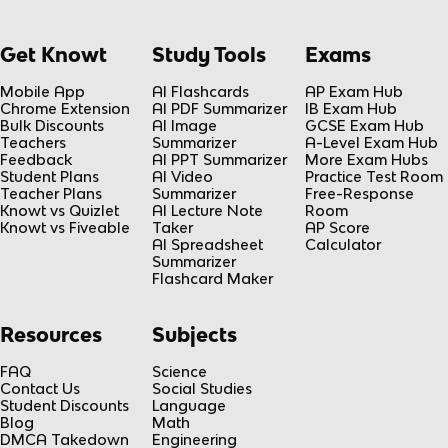
Get Knowt
Study Tools
Exams
Mobile App
AI Flashcards
AP Exam Hub
Chrome Extension
AI PDF Summarizer
IB Exam Hub
Bulk Discounts
AI Image
GCSE Exam Hub
Teachers
Summarizer
A-Level Exam Hub
Feedback
AI PPT Summarizer
More Exam Hubs
Student Plans
AI Video
Practice Test Room
Teacher Plans
Summarizer
Free-Response
Knowt vs Quizlet
AI Lecture Note
Room
Knowt vs Fiveable
Taker
AP Score
AI Spreadsheet
Calculator
Summarizer
Flashcard Maker
Resources
Subjects
FAQ
Science
Contact Us
Social Studies
Student Discounts
Language
Blog
Math
DMCA Takedown
Engineering