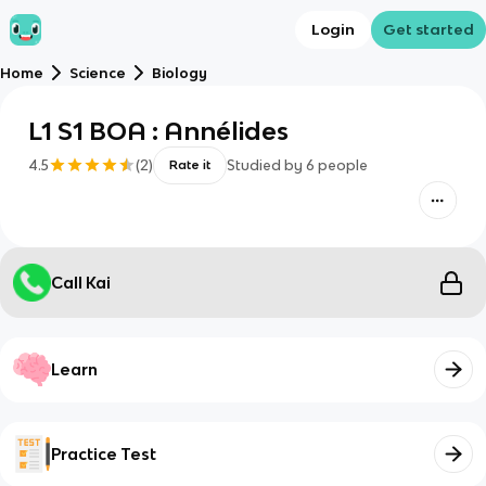
Login
Get started
Home
Science
Biology
L1 S1 BOA : Annélides
4.5
(
2
)
Studied by
6
people
Rate it
Call Kai
Learn
Practice Test