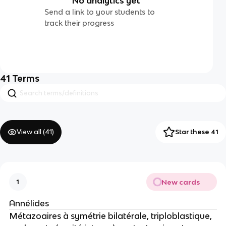
No analytics yet
Send a link to your students to
track their progress
41
Terms
View all (
41
)
Star these 41
New cards
1
Annélides
Métazoaires à symétrie bilatérale, triploblastique,