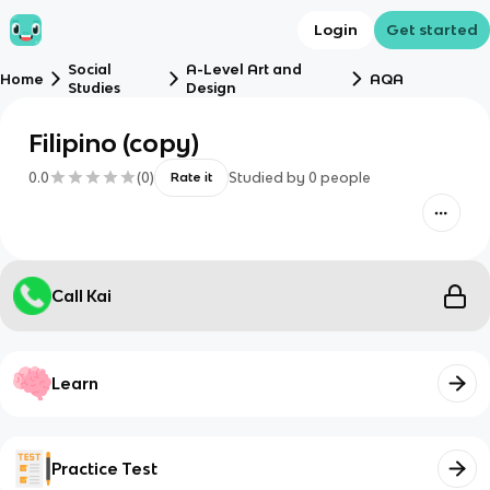
Login
Get started
Social
A-Level Art and
Home
AQA
Studies
Design
Filipino (copy)
0.0
(
0
)
Studied by
0
people
Rate it
Call Kai
Learn
Practice Test