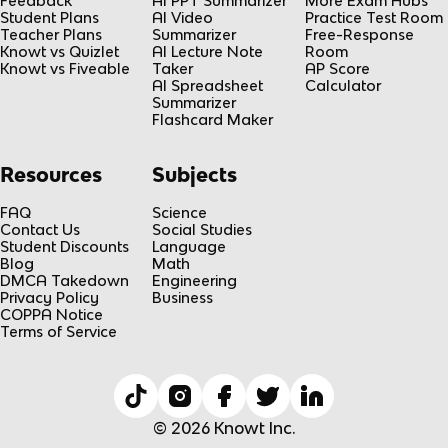
Feedback
AI PPT Summarizer
More Exam Hubs
Student Plans
AI Video
Practice Test Room
Teacher Plans
Summarizer
Free-Response
Knowt vs Quizlet
AI Lecture Note
Room
Knowt vs Fiveable
Taker
AP Score
AI Spreadsheet
Calculator
Summarizer
Flashcard Maker
Resources
Subjects
FAQ
Science
Contact Us
Social Studies
Student Discounts
Language
Blog
Math
DMCA Takedown
Engineering
Privacy Policy
Business
COPPA Notice
Terms of Service
© 2026 Knowt Inc.