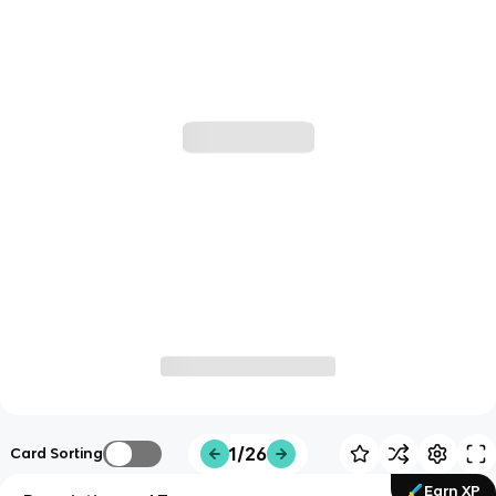
1/26
Card Sorting
Earn XP