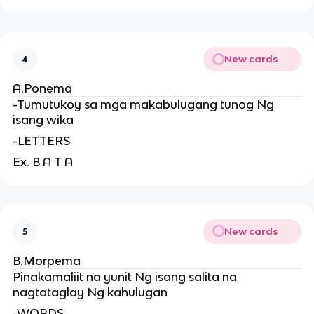
New cards
4
A.Ponema
-Tumutukoy sa mga makabulugang tunog Ng
isang wika
-LETTERS
Ex. B A T A
New cards
5
B.Morpema
Pinakamaliit na yunit Ng isang salita na
nagtataglay Ng kahulugan
-WORDS