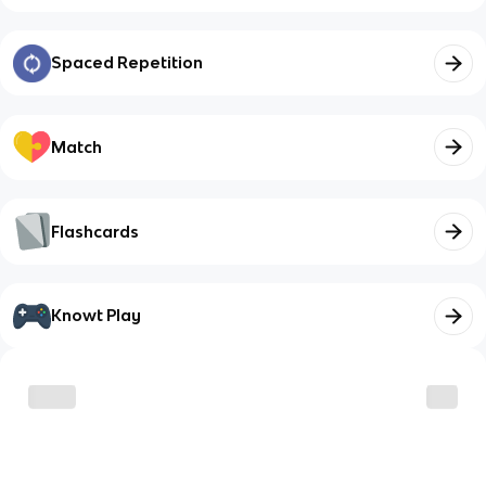
Spaced Repetition
Match
Flashcards
Knowt Play