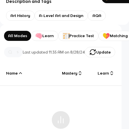
Description and Tags
Art History
A-Level Art and Design
AQA
All Modes
Learn
Practice Test
Matching
Last updated
11:35 AM
on
8/28/24
Update
Name
Mastery
Learn