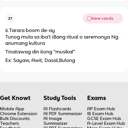
New cards
27
6.Tarara boom de-ay
Tunog mula sa iba’t iBang ritual o seremonya Ng
anumang kultura
Tinatawag din itong “musikal”
Ex: Sayaw, Awit, Dasal,Bulong
Get Knowt
Study Tools
Exams
Mobile App
AI Flashcards
AP Exam Hub
Chrome Extension
AI PDF Summarizer
IB Exam Hub
Bulk Discounts
AI Image
GCSE Exam Hub
Teachers
Summarizer
A-Level Exam Hub