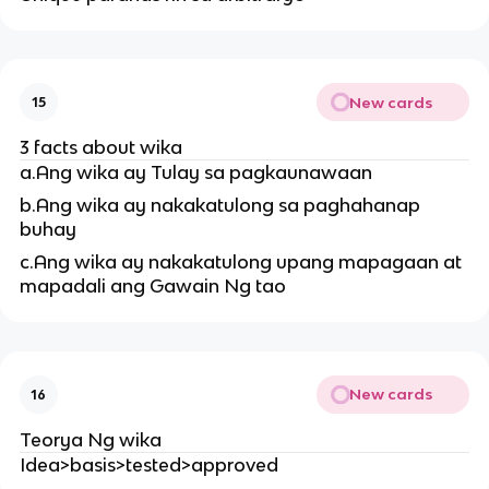
New cards
15
3 facts about wika
a.Ang wika ay Tulay sa pagkaunawaan
b.Ang wika ay nakakatulong sa paghahanap
buhay
c.Ang wika ay nakakatulong upang mapagaan at
mapadali ang Gawain Ng tao
New cards
16
Teorya Ng wika
Idea>basis>tested>approved