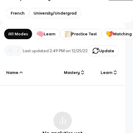
French
University/Undergrad
All Modes
Learn
Practice Test
Matching
Last updated
2:49 PM
on
12/25/22
Update
Name
Mastery
Learn