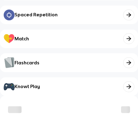
Spaced Repetition
Match
Flashcards
Knowt Play