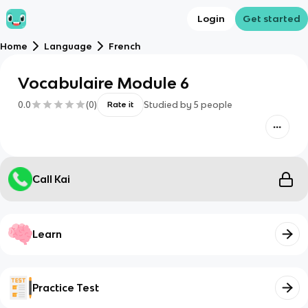
Login
Get started
Home
Language
French
Vocabulaire Module 6
0.0
(
0
)
Studied by
5
people
Rate it
Call Kai
Learn
Practice Test