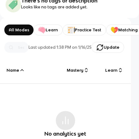
There's no tags or description
Looks like no tags are added yet.
All Modes
Learn
Practice Test
Matching
Last updated
1:38 PM
on
1/16/25
Update
Name
Mastery
Learn
No analytics yet