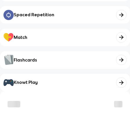
Spaced Repetition
Match
Flashcards
Knowt Play