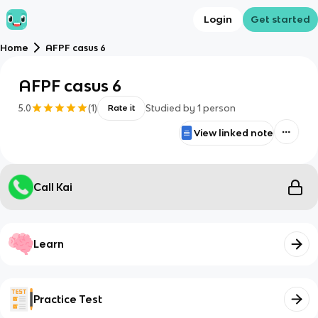
Login
Get started
Home
AFPF casus 6
AFPF casus 6
5.0
(
1
)
Studied by
1
person
Rate it
View linked note
Call Kai
Learn
Practice Test