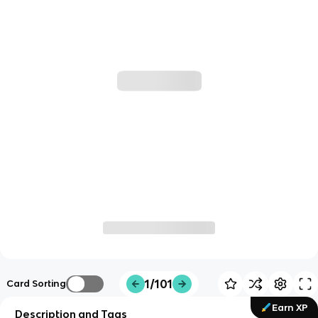
1/101
Card Sorting
Earn XP
Description and Tags