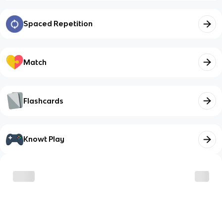
Spaced Repetition
Match
Flashcards
Knowt Play