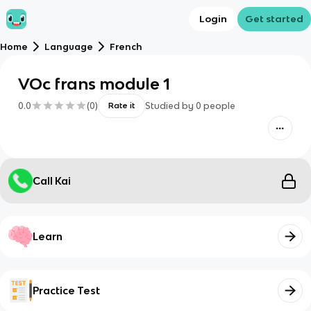
Login
Get started
Home
Language
French
VOc frans module 1
0.0
(
0
)
Studied by
0
people
Rate it
Call Kai
Learn
Practice Test