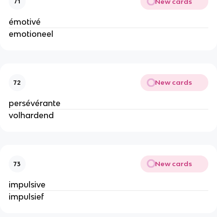
New cards
71
émotivé
emotioneel
New cards
72
persévérante
volhardend
New cards
73
impulsive
impulsief