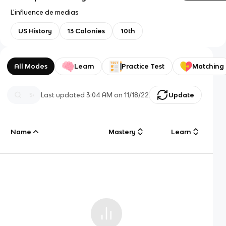
L'influence de medias
US History
13 Colonies
10th
All Modes
Learn
Practice Test
Matching
Last updated
3:04 AM
on
11/18/22
Update
Name
Mastery
Learn