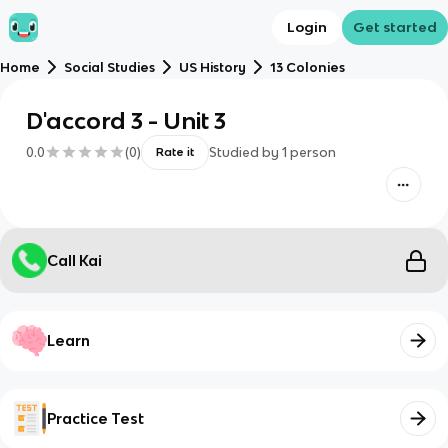
Login
Get started
Home
Social Studies
US History
13 Colonies
D'accord 3 - Unit 3
0.0
(
0
)
Studied by
1
person
Rate it
Call Kai
Learn
Practice Test