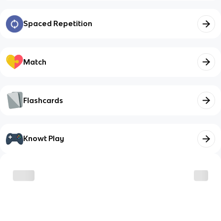
Spaced Repetition
Match
Flashcards
Knowt Play