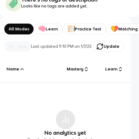
Looks like no tags are added yet.
All Modes
Learn
Practice Test
Matching
Last updated
9:10 PM
on
1/7/25
Update
Name
Mastery
Learn
No analytics yet