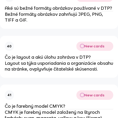
Aké sú bežné formáty obrázkov používané v DTP?
Bežné formáty obrázkov zahrňujú JPEG, PNG,
TIFF a GIF.
New cards
40
Čo je layout a akú úlohu zohráva v DTP?
Layout sa týka usporiadania a organizácie obsahu
na stránke, ovplyvňuje čitatelské skúsenosti.
New cards
41
Čo je farebný model CMYK?
CMYK je farebný model založený na štyroch
farbách: cyan, magenta, yellow a key (čierna),