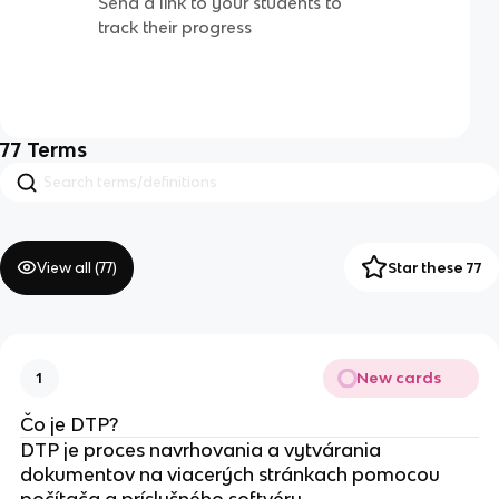
Send a link to your students to
track their progress
77
Terms
View all (
77
)
Star these 77
New cards
1
Čo je DTP?
DTP je proces navrhovania a vytvárania
dokumentov na viacerých stránkach pomocou