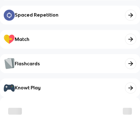
Spaced Repetition
Match
Flashcards
Knowt Play