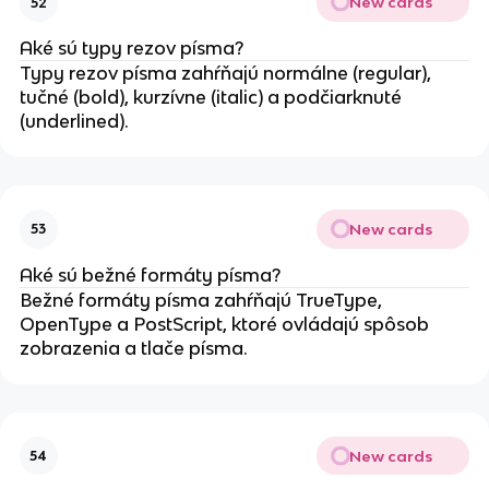
New cards
52
Aké sú typy rezov písma?
Typy rezov písma zahŕňajú normálne (regular),
tučné (bold), kurzívne (italic) a podčiarknuté
(underlined).
New cards
53
Aké sú bežné formáty písma?
Bežné formáty písma zahŕňajú TrueType,
OpenType a PostScript, ktoré ovládajú spôsob
zobrazenia a tlače písma.
New cards
54