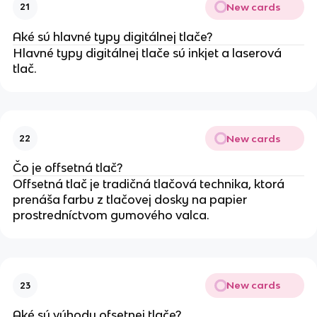
New cards
21
Aké sú hlavné typy digitálnej tlače?
Hlavné typy digitálnej tlače sú inkjet a laserová
tlač.
New cards
22
Čo je offsetná tlač?
Offsetná tlač je tradičná tlačová technika, ktorá
prenáša farbu z tlačovej dosky na papier
prostredníctvom gumového valca.
New cards
23
Aké sú výhody ofsetnej tlače?