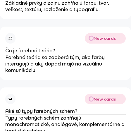
Základné prvky dizajnu zahŕňajú farbu, tvar,
veľkosť, textúru, rozloženie a typografiu.
New cards
33
Čo je farebná teória?
Farebná teória sa zaoberá tým, ako farby
interagujú a aký dopad majú na vizuálnu
komunikáciu.
New cards
34
Aké sú typy farebných schém?
Typy farebných schém zahŕňajú
monochromatické, analógové, komplementárne a
triadické schémy.