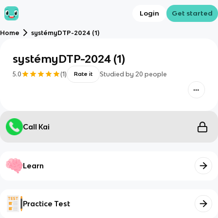
Login
Get started
Home
systémyDTP-2024 (1)
systémyDTP-2024 (1)
5.0
(
1
)
Studied by
20
people
Rate it
Call Kai
Learn
Practice Test