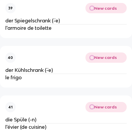
New cards
39
der Spiegelschrank (¨-e)
l'armoire de toilette
New cards
40
der Kühlschrank (¨-e)
le frigo
New cards
41
die Spüle (-n)
l'évier (de cuisine)