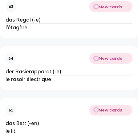
New cards
63
das Regal (-e)
l'étagère
New cards
64
der Rasierapparat (-e)
le rasoir électrique
New cards
65
das Bett (-en)
le lit