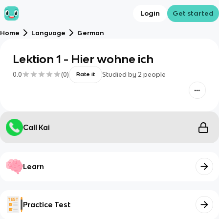
Login
Get started
Home
Language
German
Lektion 1 - Hier wohne ich
0.0
(
0
)
Studied by
2
people
Rate it
Call Kai
Learn
Practice Test