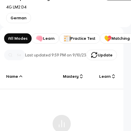
4G LM2 D4
German
All Modes
Learn
Practice Test
Matching
Last updated
9:59 PM
on
9/10/23
Update
Name
Mastery
Learn