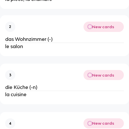
New cards
2
das Wohnzimmer (-)
le salon
New cards
3
die Küche (-n)
la cuisine
New cards
4