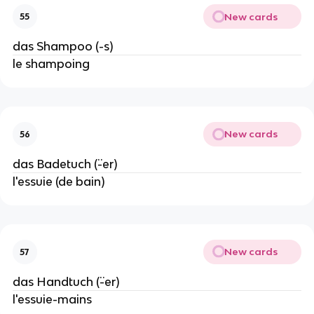
New cards
55
das Shampoo (-s)
le shampoing
New cards
56
das Badetuch (¨-er)
l'essuie (de bain)
New cards
57
das Handtuch (¨-er)
l'essuie-mains