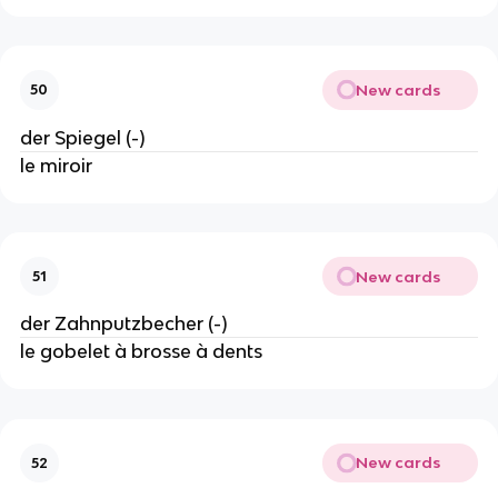
New cards
50
der Spiegel (-)
le miroir
New cards
51
der Zahnputzbecher (-)
le gobelet à brosse à dents
New cards
52