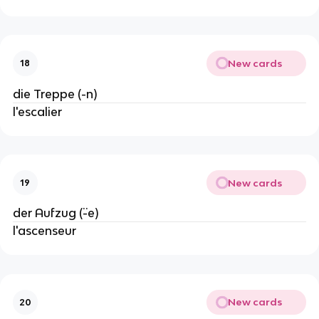
New cards
18
die Treppe (-n)
l'escalier
New cards
19
der Aufzug (¨-e)
l'ascenseur
New cards
20