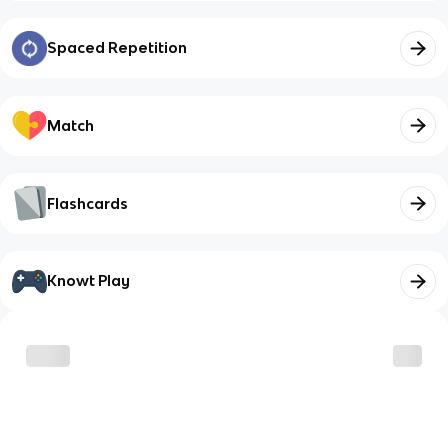
Spaced Repetition
Match
Flashcards
Knowt Play