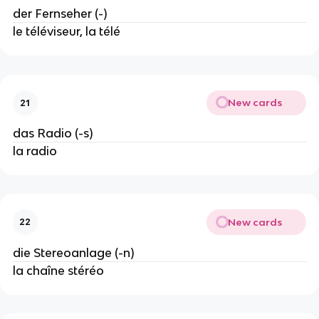
der Fernseher (-)
le téléviseur, la télé
New cards
21
das Radio (-s)
la radio
New cards
22
die Stereoanlage (-n)
la chaîne stéréo