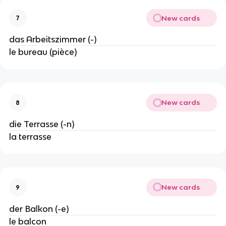
New cards
7
das Arbeitszimmer (-)
le bureau (pièce)
New cards
8
die Terrasse (-n)
la terrasse
New cards
9
der Balkon (-e)
le balcon